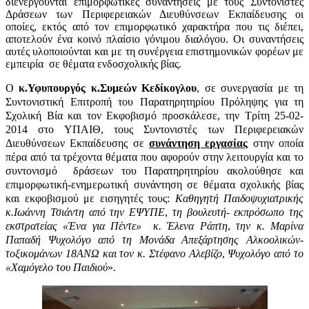
διενεργούνται επιμορφωτικές συναντήσεις με τους Συντονιστές
Δράσεων των Περιφερειακών Διευθύνσεων Εκπαίδευσης οι
οποίες, εκτός από τον επιμορφωτικό χαρακτήρα που τις διέπει,
αποτελούν ένα κοινό πλαίσιο γόνιμου διαλόγου. Οι συναντήσεις
αυτές υλοποιούνται και με τη συνέργεια επιστημονικών φορέων με
εμπειρία σε θέματα ενδοσχολικής βίας.
O
κ.Υφυπουργός κ.Συμεών Κεδίκογλου
,
σε συνεργασία με τη
Συντονιστική Επιτροπή του Παρατηρητηρίου Πρόληψης για τη
Σχολική Βία και τον Εκφοβισμό προσκάλεσε, την Τρίτη 25-02-
2014 στο ΥΠΑΙΘ, τους Συντονιστές των Περιφερειακών
Διευθύνσεων Εκπαίδευσης σε
συνάντηση εργασίας
στην οποία
πέρα από τα τρέχοντα θέματα που αφορούν στην λειτουργία και το
συντονισμό
δράσεων του Παρατηρητηρίου ακολούθησε και
επιμορφωτική-ενημερωτική συνάντηση σε θέματα σχολικής βίας
και εκφοβισμού με εισηγητές τους:
Καθηγητή Παιδοψυχιατρικής
κ.Ιωάννη Τσιάντη από την ΕΨΥΠΕ
,
τη βουλευτή- εκπρόσωπο της
εκστρατείας «Ένα για Πέντε» κ. Έλενα Ράπτη
,
την κ. Μαρίνα
Παπαδή Ψυχολόγο από τη Μονάδα Απεξάρτησης Αλκοολικών-
τοξικομάνων 18ΑΝΩ και τον κ. Στέφανο Αλεβίζο
,
Ψυχολόγο από το
«Χαμόγελο του Παιδιού
».