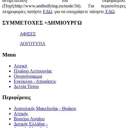
αντιμετώπιση του εκφοβισμού.
(Πηγή:http://www.antibullying.eu/node/34).
Για περισσότερες
πληροφορίες πατήστε
ΕΔΩ
, για να υπογράψετε πάτηστε
ΕΔΩ
.
1x
ΣΥΜΜΕΤΟΧΕΣ +ΔΗΜΙΟΥΡΓΩ
bet
giriş
ΑΦΙΣΕΣ
ΛΟΓΟΤΥΠΑ
Menu
Αρχική
Πλαίσιο Λειτουργίας
Οργανόγραμμα
Εγκύκλιοι - Αποφάσεις
Δελτία Τύπου
Περιφέρειες
Ανατολικής Μακεδονίας - Θράκης
Αττικής
Βορείου Αιγαίου
Δυτικής Ελλάδας -