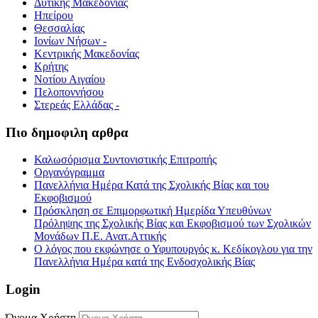
Δυτικής Μακεδονίας
Ηπείρου
Θεσσαλίας
Ιονίων Νήσων -
Κεντρικής Μακεδονίας
Κρήτης
Νοτίου Αιγαίου
Πελοποννήσου
Στερεάς Ελλάδας -
Πιο δημοφιλη αρθρα
Καλωσόρισμα Συντονιστικής Επιτροπής
Οργανόγραμμα
Πανελλήνια Ημέρα Κατά της Σχολικής Βίας και του
Εκφοβισμού
Πρόσκληση σε Επιμορφωτική Ημερίδα Υπευθύνων
Πρόληψης της Σχολικής Βίας και Εκφοβισμού των Σχολικών
Μονάδων Π.Ε. Ανατ.Αττικής
Ο λόγος που εκφώνησε ο Υφυπουργός κ. Κεδίκογλου για την
Πανελλήνια Ημέρα κατά της Ενδοσχολικής Βίας
Login
Όνομα Χρήστη