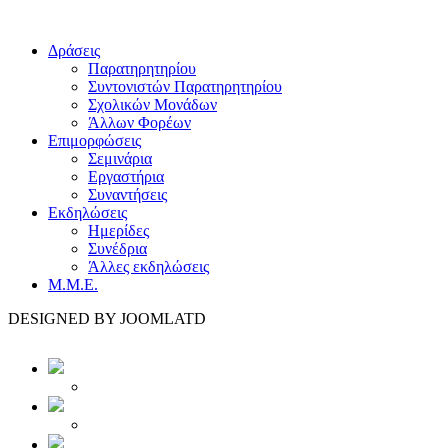
Δράσεις
Παρατηρητηρίου
Συντονιστών Παρατηρητηρίου
Σχολικών Μονάδων
Άλλων Φορέων
Επιμορφώσεις
Σεμινάρια
Εργαστήρια
Συναντήσεις
Εκδηλώσεις
Ημερίδες
Συνέδρια
Άλλες εκδηλώσεις
Μ.Μ.Ε.
DESIGNED BY JOOMLATD