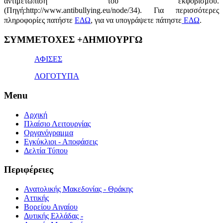
αντιμετώπιση του εκφοβισμού.
(Πηγή:http://www.antibullying.eu/node/34).
Για περισσότερες
πληροφορίες πατήστε
ΕΔΩ
, για να υπογράψετε πάτηστε
ΕΔΩ
.
1x
ΣΥΜΜΕΤΟΧΕΣ +ΔΗΜΙΟΥΡΓΩ
bet
giriş
ΑΦΙΣΕΣ
ΛΟΓΟΤΥΠΑ
Menu
Αρχική
Πλαίσιο Λειτουργίας
Οργανόγραμμα
Εγκύκλιοι - Αποφάσεις
Δελτία Τύπου
Περιφέρειες
Ανατολικής Μακεδονίας - Θράκης
Αττικής
Βορείου Αιγαίου
Δυτικής Ελλάδας -