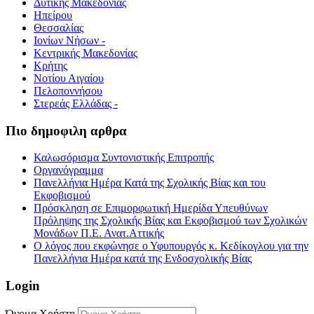
Δυτικής Μακεδονίας
Ηπείρου
Θεσσαλίας
Ιονίων Νήσων -
Κεντρικής Μακεδονίας
Κρήτης
Νοτίου Αιγαίου
Πελοποννήσου
Στερεάς Ελλάδας -
Πιο δημοφιλη αρθρα
Καλωσόρισμα Συντονιστικής Επιτροπής
Οργανόγραμμα
Πανελλήνια Ημέρα Κατά της Σχολικής Βίας και του
Εκφοβισμού
Πρόσκληση σε Επιμορφωτική Ημερίδα Υπευθύνων
Πρόληψης της Σχολικής Βίας και Εκφοβισμού των Σχολικών
Μονάδων Π.Ε. Ανατ.Αττικής
Ο λόγος που εκφώνησε ο Υφυπουργός κ. Κεδίκογλου για την
Πανελλήνια Ημέρα κατά της Ενδοσχολικής Βίας
Login
Όνομα Χρήστη