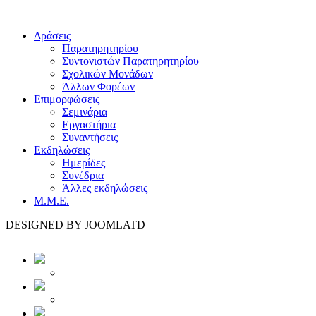
Δράσεις
Παρατηρητηρίου
Συντονιστών Παρατηρητηρίου
Σχολικών Μονάδων
Άλλων Φορέων
Επιμορφώσεις
Σεμινάρια
Εργαστήρια
Συναντήσεις
Εκδηλώσεις
Ημερίδες
Συνέδρια
Άλλες εκδηλώσεις
Μ.Μ.Ε.
DESIGNED BY JOOMLATD