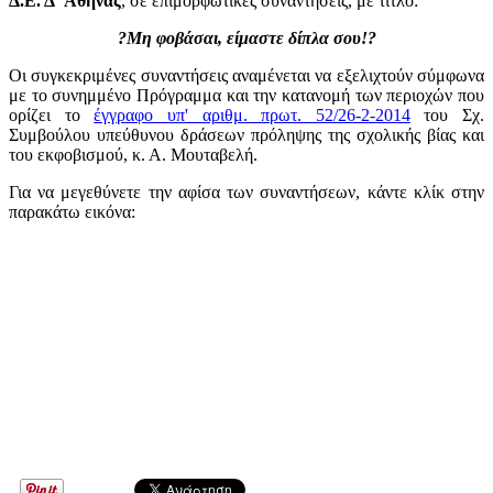
Δ.Ε. Δ΄ Αθήνας
, σε επιμορφωτικές συναντήσεις, με τίτλο:
?Μη φοβάσαι, είμαστε δίπλα σου!?
Οι συγκεκριμένες συναντήσεις αναμένεται να εξελιχτούν σύμφωνα
με το συνημμένο Πρόγραμμα και την κατανομή των περιοχών που
ορίζει το
έγγραφο υπ' αριθμ. πρωτ. 52/26-2-2014
του Σχ.
Συμβούλου υπεύθυνου δράσεων πρόληψης της σχολικής βίας και
του εκφοβισμού, κ. Α. Μουταβελή.
Για να μεγεθύνετε την αφίσα των συναντήσεων, κάντε κλίκ στην
παρακάτω εικόνα: