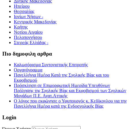
Δυτικής Μακεδονίας
Ηπείρου
Θεσσαλίας
Ιονίων Νήσων -
Κεντρικής Μακεδονίας
Κρήτης
Νοτίου Αιγαίου
Πελοποννήσου
Στερεάς Ελλάδας -
Πιο δημοφιλη αρθρα
Καλωσόρισμα Συντονιστικής Επιτροπής
Οργανόγραμμα
Πανελλήνια Ημέρα Κατά της Σχολικής Βίας και του
Εκφοβισμού
Πρόσκληση σε Επιμορφωτική Ημερίδα Υπευθύνων
Πρόληψης της Σχολικής Βίας και Εκφοβισμού των Σχολικών
Μονάδων Π.Ε. Ανατ.Αττικής
Ο λόγος που εκφώνησε ο Υφυπουργός κ. Κεδίκογλου για την
Πανελλήνια Ημέρα κατά της Ενδοσχολικής Βίας
Login
Όνομα Χρήστη