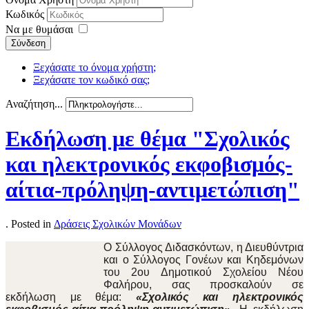
Κωδικός
Να με θυμάσαι
Σύνδεση
Ξεχάσατε το όνομα χρήστη;
Ξεχάσατε τον κωδικό σας;
Αναζήτηση...
Εκδήλωση με θέμα "Σχολικός
και ηλεκτρονικός εκφοβισμός-
αίτια-πρόληψη-αντιμετώπιση"
. Posted in
Δράσεις Σχολικών Μονάδων
Ο Σύλλογος Διδασκόντων, η Διευθύντρια
και ο Σύλλογος Γονέων και Κηδεμόνων
του 2ου Δημοτικού Σχολείου Νέου
Φαλήρου, σας προσκαλούν σε
εκδήλωση με θέμα:
«Σχολικός και ηλεκτρονικός