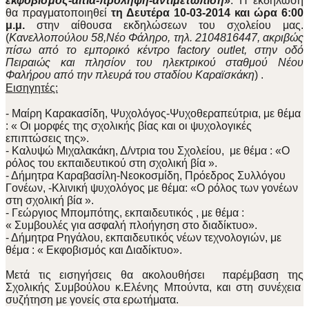
εκφοβισμός-αίτια-πρόληψη-αντιμετώπιση»
. Η εκδήλωση
θα πραγματοποιηθεί
τη Δευτέρα 10-03-2014 και ώρα 6:00
μ.μ.
στην αίθουσα εκδηλώσεων του σχολείου μας.
(
Κανελλοπούλου 58,Νέο Φάληρο, τηλ. 2104816447, ακριβώς
πίσω από το εμπορικό κέντρο
factory outlet
, στην οδό
Πειραιώς και πλησίον του ηλεκτρικού σταθμού Νέου
Φαλήρου από την πλευρά του σταδίου Καραϊσκάκη
) .
Εισηγητές:
- Μαίρη Καρακασίδη, Ψυχολόγος-Ψυχοθεραπεύτρια, με θέμα
: « Οι μορφές της σχολικής βίας και οι ψυχολογικές
επιπτώσεις της».
- Καλυψώ Μιχαλακάκη, Δ/ντρια του Σχολείου, με θέμα : «Ο
ρόλος του εκπαιδευτικού στη σχολική βία ».
- Δήμητρα Καραβασίλη-Νεοκοσμίδη, Πρόεδρος Συλλόγου
Γονέων, -Κλινική ψυχολόγος με θέμα: «Ο ρόλος των γονέων
στη σχολική βία ».
- Γεώργιος Μπομπότης, εκπαιδευτικός , με θέμα :
« Συμβουλές για ασφαλή πλοήγηση στο διαδίκτυο».
- Δήμητρα Ρηγάλου, εκπαιδευτικός νέων τεχνολογιών, με
θέμα : « Εκφοβισμός και Διαδίκτυο».
Μετά τις εισηγήσεις θα ακολουθήσει παρέμβαση της
Σχολικής Συμβούλου κ.Ελένης Μπούντα, και στη συνέχεια
συζήτηση με γονείς στα ερωτήματα.