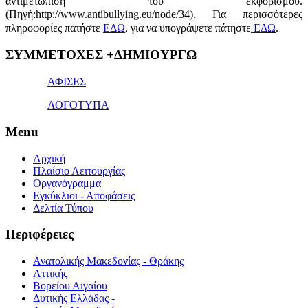
αντιμετώπιση του εκφοβισμού.
(Πηγή:http://www.antibullying.eu/node/34).
Για περισσότερες
πληροφορίες πατήστε
ΕΔΩ
, για να υπογράψετε πάτηστε
ΕΔΩ
.
1x
ΣΥΜΜΕΤΟΧΕΣ +ΔΗΜΙΟΥΡΓΩ
bet
giriş
ΑΦΙΣΕΣ
ΛΟΓΟΤΥΠΑ
Menu
Αρχική
Πλαίσιο Λειτουργίας
Οργανόγραμμα
Εγκύκλιοι - Αποφάσεις
Δελτία Τύπου
Περιφέρειες
Ανατολικής Μακεδονίας - Θράκης
Αττικής
Βορείου Αιγαίου
Δυτικής Ελλάδας -