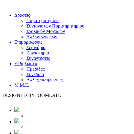
Δράσεις
Παρατηρητηρίου
Συντονιστών Παρατηρητηρίου
Σχολικών Μονάδων
Άλλων Φορέων
Επιμορφώσεις
Σεμινάρια
Εργαστήρια
Συναντήσεις
Εκδηλώσεις
Ημερίδες
Συνέδρια
Άλλες εκδηλώσεις
Μ.Μ.Ε.
DESIGNED BY JOOMLATD