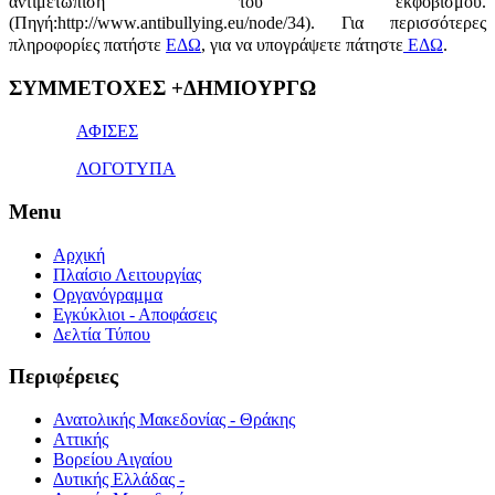
αντιμετώπιση του εκφοβισμού.
(Πηγή:http://www.antibullying.eu/node/34).
Για περισσότερες
πληροφορίες πατήστε
ΕΔΩ
, για να υπογράψετε πάτηστε
ΕΔΩ
.
1x
ΣΥΜΜΕΤΟΧΕΣ +ΔΗΜΙΟΥΡΓΩ
bet
giriş
ΑΦΙΣΕΣ
ΛΟΓΟΤΥΠΑ
Menu
Αρχική
Πλαίσιο Λειτουργίας
Οργανόγραμμα
Εγκύκλιοι - Αποφάσεις
Δελτία Τύπου
Περιφέρειες
Ανατολικής Μακεδονίας - Θράκης
Αττικής
Βορείου Αιγαίου
Δυτικής Ελλάδας -