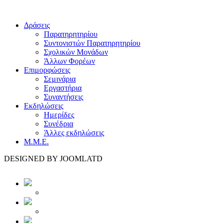
Δράσεις
Παρατηρητηρίου
Συντονιστών Παρατηρητηρίου
Σχολικών Μονάδων
Άλλων Φορέων
Επιμορφώσεις
Σεμινάρια
Εργαστήρια
Συναντήσεις
Εκδηλώσεις
Ημερίδες
Συνέδρια
Άλλες εκδηλώσεις
Μ.Μ.Ε.
DESIGNED BY JOOMLATD