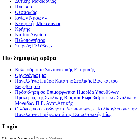
Δυτικής Μακεδονίας
Ηπείρου
Θεσσαλίας
Ιονίων Νήσων -
Κεντρικής Μακεδονίας
Κρήτης
Νοτίου Αιγαίου
Πελοποννήσου
Στερεάς Ελλάδας -
Πιο δημοφιλη αρθρα
Καλωσόρισμα Συντονιστικής Επιτροπής
Οργανόγραμμα
Πανελλήνια Ημέρα Κατά της Σχολικής Βίας και του
Εκφοβισμού
Πρόσκληση σε Επιμορφωτική Ημερίδα Υπευθύνων
Πρόληψης της Σχολικής Βίας και Εκφοβισμού των Σχολικών
Μονάδων Π.Ε. Ανατ.Αττικής
Ο λόγος που εκφώνησε ο Υφυπουργός κ. Κεδίκογλου για την
Πανελλήνια Ημέρα κατά της Ενδοσχολικής Βίας
Login
Όνομα Χρήστη