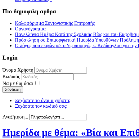
Πιο δημοφιλη αρθρα
Καλωσόρισμα Συντονιστικής Επιτροπής
Οργανόγραμμα
Πανελλήνια Ημέρα Κατά της Σχολικής Βίας και του Εκφοβισ
Πρόσκληση σε Επιμορφωτική Ημερίδα Υπευθύνων Πρόληψης τ
Ο λόγος που εκφώνησε ο Υφυπουργός κ. Κεδίκογλου για την 
Login
Όνομα Χρήστη
Κωδικός
Να με θυμάσαι
Σύνδεση
Ξεχάσατε το όνομα χρήστη;
Ξεχάσατε τον κωδικό σας;
Αναζήτηση...
Ημερίδα με θέμα: «Βία και Επιθ