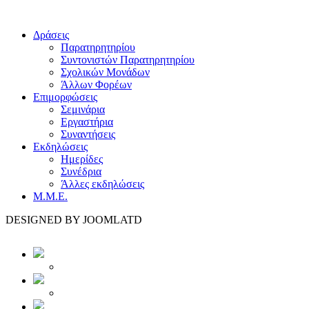
Δράσεις
Παρατηρητηρίου
Συντονιστών Παρατηρητηρίου
Σχολικών Μονάδων
Άλλων Φορέων
Επιμορφώσεις
Σεμινάρια
Εργαστήρια
Συναντήσεις
Εκδηλώσεις
Ημερίδες
Συνέδρια
Άλλες εκδηλώσεις
Μ.Μ.Ε.
DESIGNED BY JOOMLATD