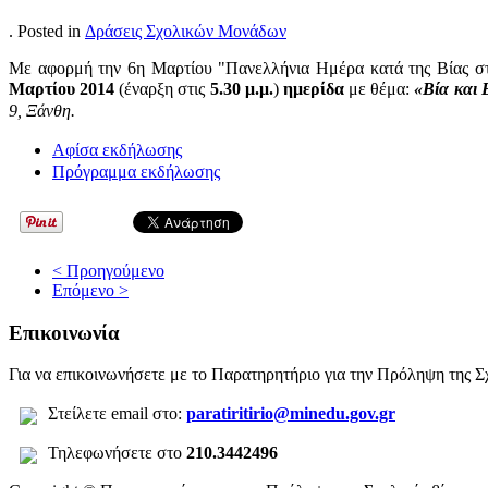
. Posted in
Δράσεις Σχολικών Μονάδων
Με αφορμή την 6η Μαρτίου "Πανελλήνια Ημέρα κατά της Βίας σ
Μαρτίου 2014
(έναρξη στις
5.30 μ.μ.
)
ημερίδα
με θέμα:
«Βία και 
9, Ξάνθη.
Αφίσα εκδήλωσης
Πρόγραμμα εκδήλωσης
< Προηγούμενο
Επόμενο >
Επικοινωνία
Για να επικοινωνήσετε με το Παρατηρητήριο για την Πρόληψη της Σχ
Σ
τείλετε
email στο:
paratiritirio@minedu.gov.gr
Τηλεφωνήσετε στο
210.3442496