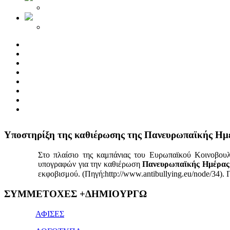
Yποστηρίξη της καθιέρωσης της Πανευρωπαϊκής Ημ
Στο πλαίσιο της καμπάνιας του Ευρωπαϊκού Κοινοβου
υπογραφών για την καθιέρωση
Πανευρωπαϊκής Ημέρας 
εκφοβισμού. (Πηγή:http://www.antibullying.eu/node/34).
1x
ΣΥΜΜΕΤΟΧΕΣ +ΔΗΜΙΟΥΡΓΩ
bet
giriş
ΑΦΙΣΕΣ