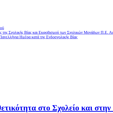
μού
ης Σχολικής Βίας και Εκφοβισμού των Σχολικών Μονάδων Π.Ε. Αν
Πανελλήνια Ημέρα κατά της Ενδοσχολικής Βίας
ετικότητα στο Σχολείο και στην