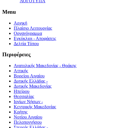
ΛΟΓΟΤΥΠΑ
Menu
Αρχική
Πλαίσιο Λειτουργίας
Οργανόγραμμα
Εγκύκλιοι - Αποφάσεις
Δελτία Τύπου
Περιφέρειες
Ανατολικής Μακεδονίας - Θράκης
Αττικής
Βορείου Αιγαίου
Δυτικής Ελλάδας -
Δυτικής Μακεδονίας
Ηπείρου
Θεσσαλίας
Ιονίων Νήσων -
Κεντρικής Μακεδονίας
Κρήτης
Νοτίου Αιγαίου
Πελοποννήσου
Στερεάς Ελλάδας -