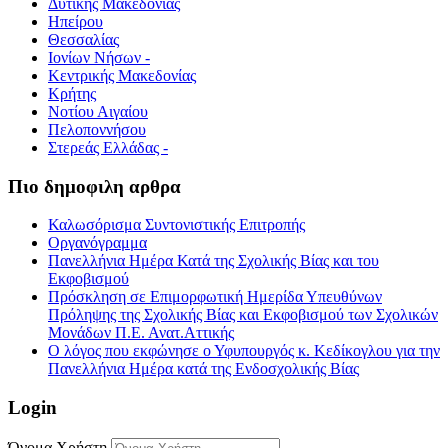
Δυτικής Μακεδονίας
Ηπείρου
Θεσσαλίας
Ιονίων Νήσων -
Κεντρικής Μακεδονίας
Κρήτης
Νοτίου Αιγαίου
Πελοποννήσου
Στερεάς Ελλάδας -
Πιο δημοφιλη αρθρα
Καλωσόρισμα Συντονιστικής Επιτροπής
Οργανόγραμμα
Πανελλήνια Ημέρα Κατά της Σχολικής Βίας και του
Εκφοβισμού
Πρόσκληση σε Επιμορφωτική Ημερίδα Υπευθύνων
Πρόληψης της Σχολικής Βίας και Εκφοβισμού των Σχολικών
Μονάδων Π.Ε. Ανατ.Αττικής
Ο λόγος που εκφώνησε ο Υφυπουργός κ. Κεδίκογλου για την
Πανελλήνια Ημέρα κατά της Ενδοσχολικής Βίας
Login
Όνομα Χρήστη