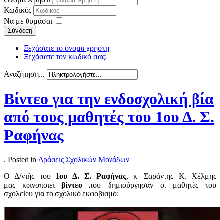
Κωδικός
Να με θυμάσαι
Σύνδεση
Ξεχάσατε το όνομα χρήστη;
Ξεχάσατε τον κωδικό σας;
Αναζήτηση...
Βίντεο για την ενδοσχολική βία
από τους μαθητές του 1ου Δ. Σ.
Ραφήνας
. Posted in
Δράσεις Σχολικών Μονάδων
Ο Δ/ντής του
1ου Δ. Σ. Ραφήνας
, κ. Σαράντης Κ. Χέλμης
μας κοινοποιεί
βίντεο
που δημιούργησαν οι μαθητές του
σχολείου για το σχολικό εκφοβισμό: