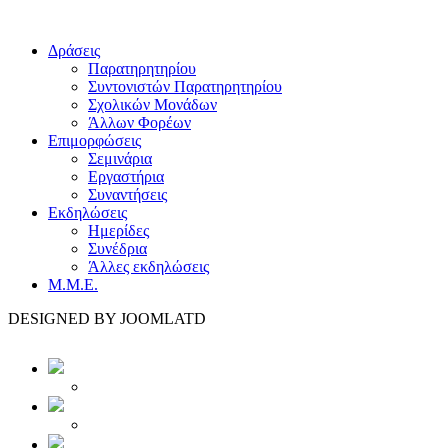
Δράσεις
Παρατηρητηρίου
Συντονιστών Παρατηρητηρίου
Σχολικών Μονάδων
Άλλων Φορέων
Επιμορφώσεις
Σεμινάρια
Εργαστήρια
Συναντήσεις
Εκδηλώσεις
Ημερίδες
Συνέδρια
Άλλες εκδηλώσεις
Μ.Μ.Ε.
DESIGNED BY JOOMLATD