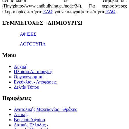
αντιμετώπιση του εκφοβισμού.
(Πηγή:http://www.antibullying.eu/node/34).
Για περισσότερες
πληροφορίες πατήστε
ΕΔΩ
, για να υπογράψετε πάτηστε
ΕΔΩ
.
1x
ΣΥΜΜΕΤΟΧΕΣ +ΔΗΜΙΟΥΡΓΩ
bet
giriş
ΑΦΙΣΕΣ
ΛΟΓΟΤΥΠΑ
Menu
Αρχική
Πλαίσιο Λειτουργίας
Οργανόγραμμα
Εγκύκλιοι - Αποφάσεις
Δελτία Τύπου
Περιφέρειες
Ανατολικής Μακεδονίας - Θράκης
Αττικής
Βορείου Αιγαίου
Δυτικής Ελλάδας -