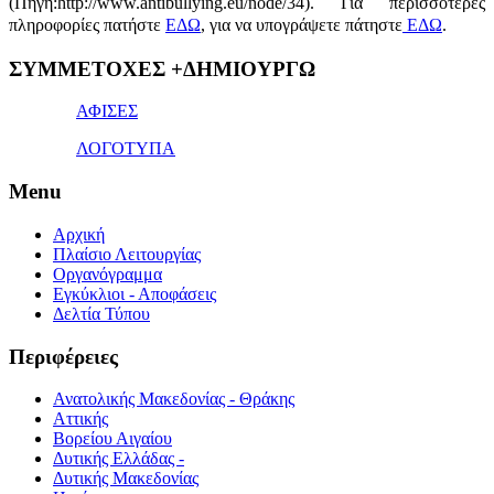
(Πηγή:http://www.antibullying.eu/node/34).
Για περισσότερες
πληροφορίες πατήστε
ΕΔΩ
, για να υπογράψετε πάτηστε
ΕΔΩ
.
1x
ΣΥΜΜΕΤΟΧΕΣ +ΔΗΜΙΟΥΡΓΩ
bet
giriş
ΑΦΙΣΕΣ
ΛΟΓΟΤΥΠΑ
Menu
Αρχική
Πλαίσιο Λειτουργίας
Οργανόγραμμα
Εγκύκλιοι - Αποφάσεις
Δελτία Τύπου
Περιφέρειες
Ανατολικής Μακεδονίας - Θράκης
Αττικής
Βορείου Αιγαίου
Δυτικής Ελλάδας -
Δυτικής Μακεδονίας