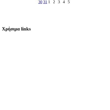
30
31
1
2
3
4
5
Χρήσιμα links