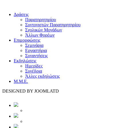
Δράσεις
Παρατηρητηρίου
Συντονιστών Παρατηρητηρίου
Σχολικών Μονάδων
Άλλων Φορέων
Επιμορφώσεις
Σεμινάρια
Εργαστήρια
Συναντήσεις
Εκδηλώσεις
Ημερίδες
Συνέδρια
Άλλες εκδηλώσεις
Μ.Μ.Ε.
DESIGNED BY JOOMLATD