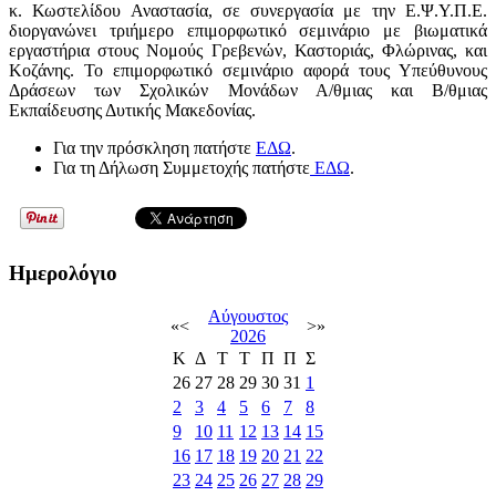
κ. Κωστελίδου Αναστασία, σε συνεργασία με την Ε.Ψ.Υ.Π.Ε.
διοργανώνει τριήμερο επιμορφωτικό σεμινάριο με βιωματικά
εργαστήρια στους Νομούς Γρεβενών, Καστοριάς, Φλώρινας, και
Κοζάνης. Το επιμορφωτικό σεμινάριο αφορά τους Υπεύθυνους
Δράσεων των Σχολικών Μονάδων Α/θμιας και Β/θμιας
Εκπαίδευσης Δυτικής Μακεδονίας.
Για την πρόσκληση πατήστε
ΕΔΩ
.
Για τη Δήλωση Συμμετοχής πατήστε
ΕΔΩ
.
Ημερολόγιο
Αύγουστος
«
<
>
»
2026
Κ
Δ
Τ
Τ
Π
Π
Σ
26
27
28
29
30
31
1
2
3
4
5
6
7
8
9
10
11
12
13
14
15
16
17
18
19
20
21
22
23
24
25
26
27
28
29