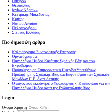
Ηπείρου
Θεσσαλίας
Ιονίων Νήσων -
Κεντρικής Μακεδονίας
Κρήτης
Νοτίου Αιγαίου
Πελοποννήσου
Στερεάς Ελλάδας -
Πιο δημοφιλη αρθρα
Καλωσόρισμα Συντονιστικής Επιτροπής
Οργανόγραμμα
Πανελλήνια Ημέρα Κατά της Σχολικής Βίας και του
Εκφοβισμού
Πρόσκληση σε Επιμορφωτική Ημερίδα Υπευθύνων
Πρόληψης της Σχολικής Βίας και Εκφοβισμού των Σχολικών
Μονάδων Π.Ε. Ανατ.Αττικής
Ο λόγος που εκφώνησε ο Υφυπουργός κ. Κεδίκογλου για την
Πανελλήνια Ημέρα κατά της Ενδοσχολικής Βίας
Login
Όνομα Χρήστη