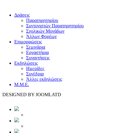
Δράσεις
Παρατηρητηρίου
Συντονιστών Παρατηρητηρίου
Σχολικών Μονάδων
Άλλων Φορέων
Επιμορφώσεις
Σεμινάρια
Εργαστήρια
Συναντήσεις
Εκδηλώσεις
Ημερίδες
Συνέδρια
Άλλες εκδηλώσεις
Μ.Μ.Ε.
DESIGNED BY JOOMLATD