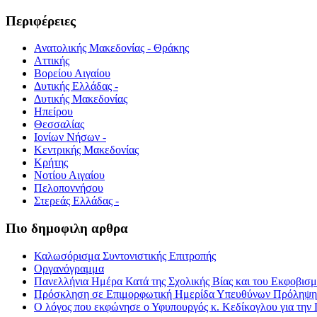
Περιφέρειες
Ανατολικής Μακεδονίας - Θράκης
Αττικής
Βορείου Αιγαίου
Δυτικής Ελλάδας -
Δυτικής Μακεδονίας
Ηπείρου
Θεσσαλίας
Ιονίων Νήσων -
Κεντρικής Μακεδονίας
Κρήτης
Νοτίου Αιγαίου
Πελοποννήσου
Στερεάς Ελλάδας -
Πιο δημοφιλη αρθρα
Καλωσόρισμα Συντονιστικής Επιτροπής
Οργανόγραμμα
Πανελλήνια Ημέρα Κατά της Σχολικής Βίας και του Εκφοβισ
Πρόσκληση σε Επιμορφωτική Ημερίδα Υπευθύνων Πρόληψης τ
Ο λόγος που εκφώνησε ο Υφυπουργός κ. Κεδίκογλου για την 