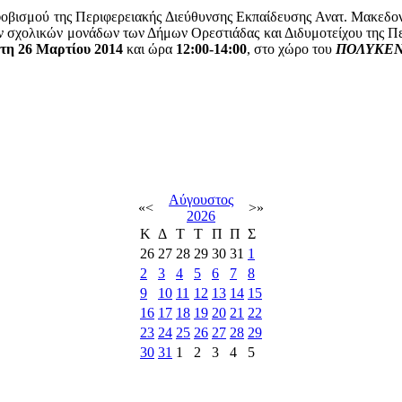
φοβισμού της Περιφερειακής Διεύθυνσης Εκπαίδευσης Ανατ. Μακεδο
 σχολικών μονάδων των Δήμων Ορεστιάδας και Διδυμοτείχου της Περ
τη 26 Μαρτίου 2014
και ώρα
12:00-14:00
, στο χώρο του
ΠΟΛΥΚΕΝ
Αύγουστος
«
<
>
»
2026
Κ
Δ
Τ
Τ
Π
Π
Σ
26
27
28
29
30
31
1
2
3
4
5
6
7
8
9
10
11
12
13
14
15
16
17
18
19
20
21
22
23
24
25
26
27
28
29
30
31
1
2
3
4
5