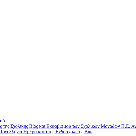
μού
ης Σχολικής Βίας και Εκφοβισμού των Σχολικών Μονάδων Π.Ε. Αν
Πανελλήνια Ημέρα κατά της Ενδοσχολικής Βίας