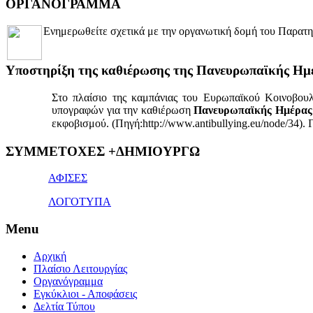
ΟΡΓΑΝΟΓΡΑΜΜΑ
Ενημερωθείτε σχετικά με την οργανωτική δομή του Παρατη
Yποστηρίξη της καθιέρωσης της Πανευρωπαϊκής Ημ
Στο πλαίσιο της καμπάνιας του Ευρωπαϊκού Κοινοβου
υπογραφών για την καθιέρωση
Πανευρωπαϊκής Ημέρας 
εκφοβισμού. (Πηγή:http://www.antibullying.eu/node/34).
1x
ΣΥΜΜΕΤΟΧΕΣ +ΔΗΜΙΟΥΡΓΩ
bet
giriş
ΑΦΙΣΕΣ
ΛΟΓΟΤΥΠΑ
Menu
Αρχική
Πλαίσιο Λειτουργίας
Οργανόγραμμα
Εγκύκλιοι - Αποφάσεις
Δελτία Τύπου