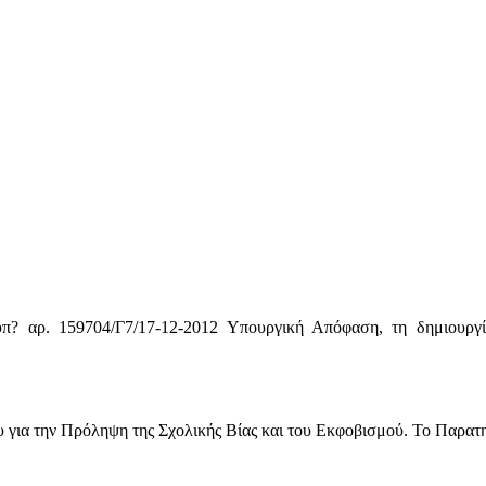
π? αρ. 159704/Γ7/17-12-2012 Υπουργική Απόφαση, τη δημιουργί
για την Πρόληψη της Σχολικής Βίας και του Εκφοβισμού. Το Παρατηρη