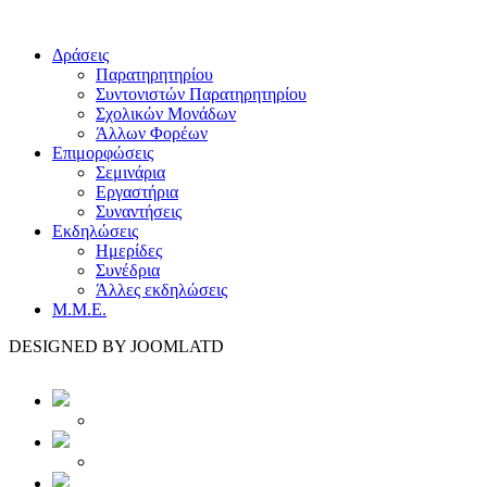
Δράσεις
Παρατηρητηρίου
Συντονιστών Παρατηρητηρίου
Σχολικών Μονάδων
Άλλων Φορέων
Επιμορφώσεις
Σεμινάρια
Εργαστήρια
Συναντήσεις
Εκδηλώσεις
Ημερίδες
Συνέδρια
Άλλες εκδηλώσεις
Μ.Μ.Ε.
DESIGNED BY JOOMLATD