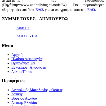
αντιμετώπιση του εκφοβισμού.
(Πηγή:http://www.antibullying.eu/node/34).
Για περισσότερες
πληροφορίες πατήστε
ΕΔΩ
, για να υπογράψετε πάτηστε
ΕΔΩ
.
1x
ΣΥΜΜΕΤΟΧΕΣ +ΔΗΜΙΟΥΡΓΩ
bet
giriş
ΑΦΙΣΕΣ
ΛΟΓΟΤΥΠΑ
Menu
Αρχική
Πλαίσιο Λειτουργίας
Οργανόγραμμα
Εγκύκλιοι - Αποφάσεις
Δελτία Τύπου
Περιφέρειες
Ανατολικής Μακεδονίας - Θράκης
Αττικής
Βορείου Αιγαίου
Δυτικής Ελλάδας -