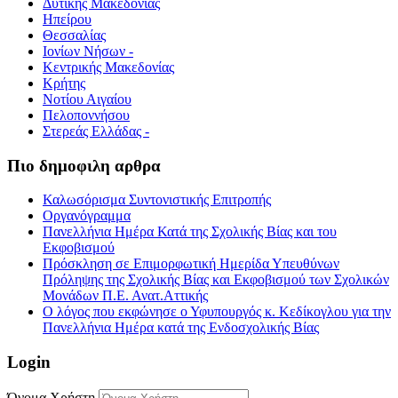
Δυτικής Μακεδονίας
Ηπείρου
Θεσσαλίας
Ιονίων Νήσων -
Κεντρικής Μακεδονίας
Κρήτης
Νοτίου Αιγαίου
Πελοποννήσου
Στερεάς Ελλάδας -
Πιο δημοφιλη αρθρα
Καλωσόρισμα Συντονιστικής Επιτροπής
Οργανόγραμμα
Πανελλήνια Ημέρα Κατά της Σχολικής Βίας και του
Εκφοβισμού
Πρόσκληση σε Επιμορφωτική Ημερίδα Υπευθύνων
Πρόληψης της Σχολικής Βίας και Εκφοβισμού των Σχολικών
Μονάδων Π.Ε. Ανατ.Αττικής
Ο λόγος που εκφώνησε ο Υφυπουργός κ. Κεδίκογλου για την
Πανελλήνια Ημέρα κατά της Ενδοσχολικής Βίας
Login
Όνομα Χρήστη