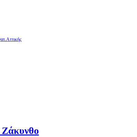
ατ.Αττικής
η Ζάκυνθο