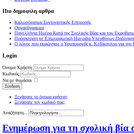
Πιο δημοφιλη αρθρα
Καλωσόρισμα Συντονιστικής Επιτροπής
Οργανόγραμμα
Πανελλήνια Ημέρα Κατά της Σχολικής Βίας και του Εκφοβισ
Πρόσκληση σε Επιμορφωτική Ημερίδα Υπευθύνων Πρόληψης τ
Ο λόγος που εκφώνησε ο Υφυπουργός κ. Κεδίκογλου για την 
Login
Όνομα Χρήστη
Κωδικός
Να με θυμάσαι
Σύνδεση
Ξεχάσατε το όνομα χρήστη;
Ξεχάσατε τον κωδικό σας;
Αναζήτηση...
Ενημέρωση για τη σχολική βία 