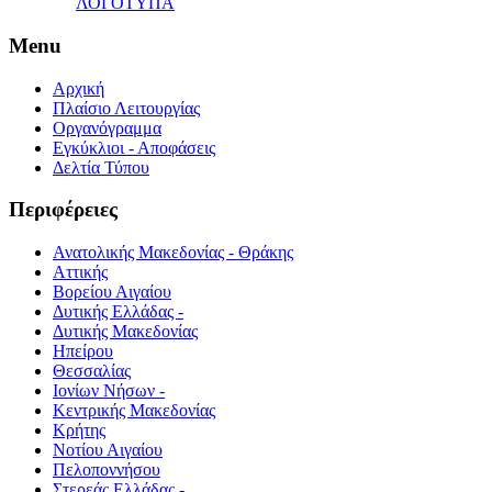
ΛΟΓΟΤΥΠΑ
Menu
Αρχική
Πλαίσιο Λειτουργίας
Οργανόγραμμα
Εγκύκλιοι - Αποφάσεις
Δελτία Τύπου
Περιφέρειες
Ανατολικής Μακεδονίας - Θράκης
Αττικής
Βορείου Αιγαίου
Δυτικής Ελλάδας -
Δυτικής Μακεδονίας
Ηπείρου
Θεσσαλίας
Ιονίων Νήσων -
Κεντρικής Μακεδονίας
Κρήτης
Νοτίου Αιγαίου
Πελοποννήσου
Στερεάς Ελλάδας -