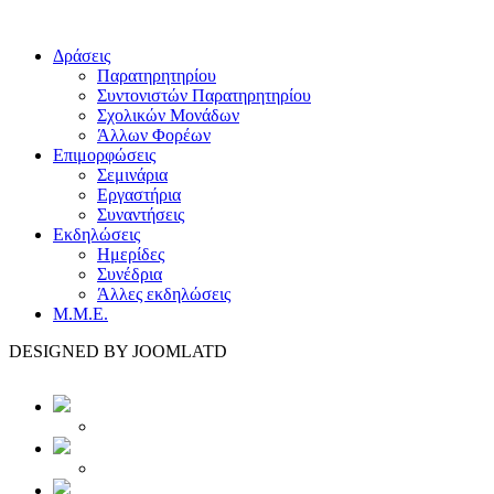
Δράσεις
Παρατηρητηρίου
Συντονιστών Παρατηρητηρίου
Σχολικών Μονάδων
Άλλων Φορέων
Επιμορφώσεις
Σεμινάρια
Εργαστήρια
Συναντήσεις
Εκδηλώσεις
Ημερίδες
Συνέδρια
Άλλες εκδηλώσεις
Μ.Μ.Ε.
DESIGNED BY JOOMLATD