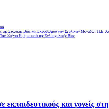
μού
ης Σχολικής Βίας και Εκφοβισμού των Σχολικών Μονάδων Π.Ε. Αν
Πανελλήνια Ημέρα κατά της Ενδοσχολικής Βίας
σε εκπαιδευτικούς και γονείς στ