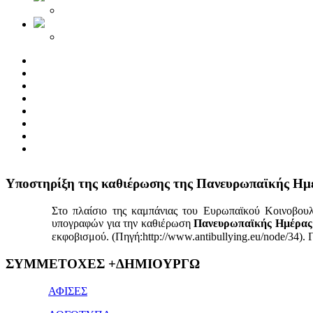
Yποστηρίξη της καθιέρωσης της Πανευρωπαϊκής Ημ
Στο πλαίσιο της καμπάνιας του Ευρωπαϊκού Κοινοβου
υπογραφών για την καθιέρωση
Πανευρωπαϊκής Ημέρας 
εκφοβισμού. (Πηγή:http://www.antibullying.eu/node/34).
1x
ΣΥΜΜΕΤΟΧΕΣ +ΔΗΜΙΟΥΡΓΩ
bet
giriş
ΑΦΙΣΕΣ