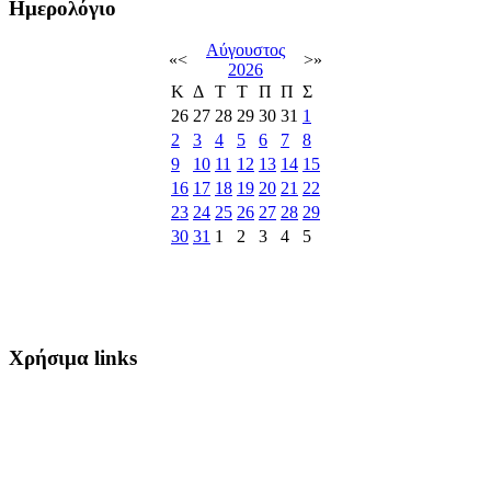
Ημερολόγιο
Αύγουστος
«
<
>
»
2026
Κ
Δ
Τ
Τ
Π
Π
Σ
26
27
28
29
30
31
1
2
3
4
5
6
7
8
9
10
11
12
13
14
15
16
17
18
19
20
21
22
23
24
25
26
27
28
29
30
31
1
2
3
4
5
Χρήσιμα links