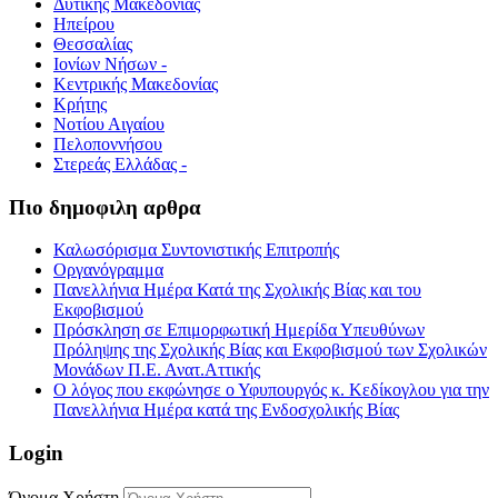
Δυτικής Μακεδονίας
Ηπείρου
Θεσσαλίας
Ιονίων Νήσων -
Κεντρικής Μακεδονίας
Κρήτης
Νοτίου Αιγαίου
Πελοποννήσου
Στερεάς Ελλάδας -
Πιο δημοφιλη αρθρα
Καλωσόρισμα Συντονιστικής Επιτροπής
Οργανόγραμμα
Πανελλήνια Ημέρα Κατά της Σχολικής Βίας και του
Εκφοβισμού
Πρόσκληση σε Επιμορφωτική Ημερίδα Υπευθύνων
Πρόληψης της Σχολικής Βίας και Εκφοβισμού των Σχολικών
Μονάδων Π.Ε. Ανατ.Αττικής
Ο λόγος που εκφώνησε ο Υφυπουργός κ. Κεδίκογλου για την
Πανελλήνια Ημέρα κατά της Ενδοσχολικής Βίας
Login
Όνομα Χρήστη