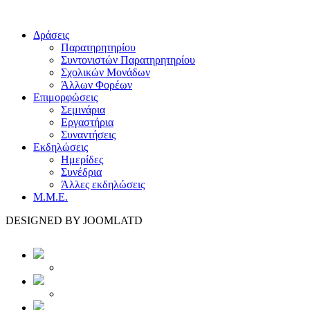
Δράσεις
Παρατηρητηρίου
Συντονιστών Παρατηρητηρίου
Σχολικών Μονάδων
Άλλων Φορέων
Επιμορφώσεις
Σεμινάρια
Εργαστήρια
Συναντήσεις
Εκδηλώσεις
Ημερίδες
Συνέδρια
Άλλες εκδηλώσεις
Μ.Μ.Ε.
DESIGNED BY JOOMLATD