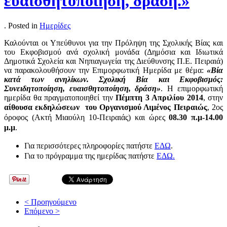
ευαισθητοποίηση, δράση.»
. Posted in
Ημερίδες
Καλούνται οι Υπεύθυνοι για την Πρόληψη της Σχολικής Βίας και
του Εκφοβισμού ανά σχολική μονάδα (Δημόσια και Ιδιωτικά
Δημοτικά Σχολεία και Νηπιαγωγεία της Διεύθυνσης Π.Ε. Πειραιά)
να παρακολουθήσουν την Επιμορφωτική Ημερίδα με θέμα:
«Βία
κατά των ανηλίκων. Σχολική Βία και Εκφοβισμός:
Συνειδητοποίηση, ευαισθητοποίηση, δράση»
. Η επιμορφωτική
ημερίδα θα πραγματοποιηθεί την
Πέμπτη 3 Απριλίου 2014
, στην
αίθουσα εκδηλώσεων του Οργανισμού Λιμένος Πειραιώς
,
2ος
όροφος
(Ακτή Μιαούλη 10-Πειραιάς) και ώρες
08.30 π.μ-14.00
μ.μ
.
Για περισσότερες πληροφορίες πατήστε
ΕΔΩ
.
Για το πρόγραμμα της ημερίδας πατήστε
ΕΔΩ.
< Προηγούμενο
Επόμενο >