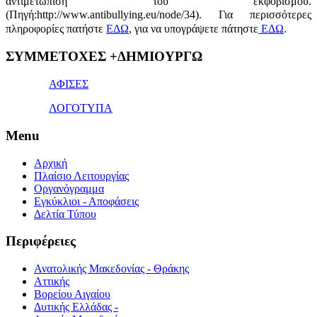
αντιμετώπιση του εκφοβισμού.
(Πηγή:http://www.antibullying.eu/node/34).
Για περισσότερες
πληροφορίες πατήστε
ΕΔΩ
, για να υπογράψετε πάτηστε
ΕΔΩ
.
1x
ΣΥΜΜΕΤΟΧΕΣ +ΔΗΜΙΟΥΡΓΩ
bet
giriş
ΑΦΙΣΕΣ
ΛΟΓΟΤΥΠΑ
Menu
Αρχική
Πλαίσιο Λειτουργίας
Οργανόγραμμα
Εγκύκλιοι - Αποφάσεις
Δελτία Τύπου
Περιφέρειες
Ανατολικής Μακεδονίας - Θράκης
Αττικής
Βορείου Αιγαίου
Δυτικής Ελλάδας -