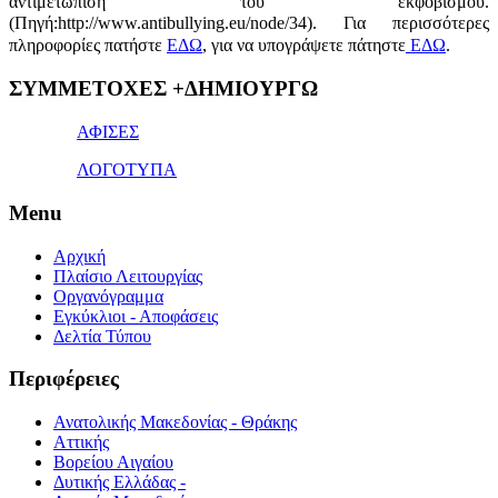
αντιμετώπιση του εκφοβισμού.
(Πηγή:http://www.antibullying.eu/node/34).
Για περισσότερες
πληροφορίες πατήστε
ΕΔΩ
, για να υπογράψετε πάτηστε
ΕΔΩ
.
1x
ΣΥΜΜΕΤΟΧΕΣ +ΔΗΜΙΟΥΡΓΩ
bet
giriş
ΑΦΙΣΕΣ
ΛΟΓΟΤΥΠΑ
Menu
Αρχική
Πλαίσιο Λειτουργίας
Οργανόγραμμα
Εγκύκλιοι - Αποφάσεις
Δελτία Τύπου
Περιφέρειες
Ανατολικής Μακεδονίας - Θράκης
Αττικής
Βορείου Αιγαίου
Δυτικής Ελλάδας -