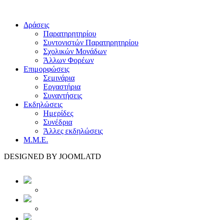
Δράσεις
Παρατηρητηρίου
Συντονιστών Παρατηρητηρίου
Σχολικών Μονάδων
Άλλων Φορέων
Επιμορφώσεις
Σεμινάρια
Εργαστήρια
Συναντήσεις
Εκδηλώσεις
Ημερίδες
Συνέδρια
Άλλες εκδηλώσεις
Μ.Μ.Ε.
DESIGNED BY JOOMLATD