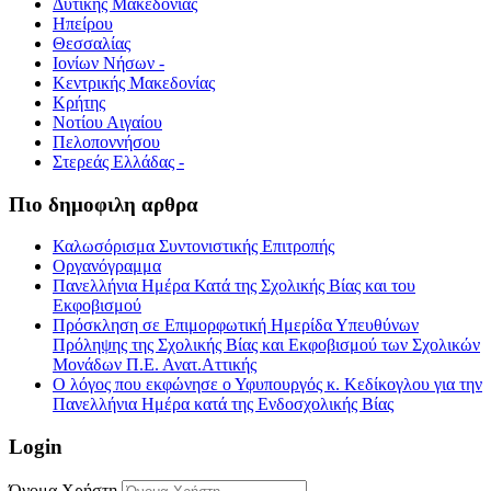
Δυτικής Μακεδονίας
Ηπείρου
Θεσσαλίας
Ιονίων Νήσων -
Κεντρικής Μακεδονίας
Κρήτης
Νοτίου Αιγαίου
Πελοποννήσου
Στερεάς Ελλάδας -
Πιο δημοφιλη αρθρα
Καλωσόρισμα Συντονιστικής Επιτροπής
Οργανόγραμμα
Πανελλήνια Ημέρα Κατά της Σχολικής Βίας και του
Εκφοβισμού
Πρόσκληση σε Επιμορφωτική Ημερίδα Υπευθύνων
Πρόληψης της Σχολικής Βίας και Εκφοβισμού των Σχολικών
Μονάδων Π.Ε. Ανατ.Αττικής
Ο λόγος που εκφώνησε ο Υφυπουργός κ. Κεδίκογλου για την
Πανελλήνια Ημέρα κατά της Ενδοσχολικής Βίας
Login
Όνομα Χρήστη