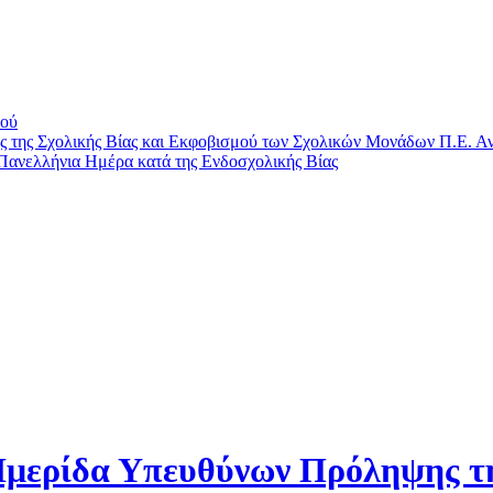
μού
ης Σχολικής Βίας και Εκφοβισμού των Σχολικών Μονάδων Π.Ε. Αν
Πανελλήνια Ημέρα κατά της Ενδοσχολικής Βίας
μερίδα Υπευθύνων Πρόληψης της