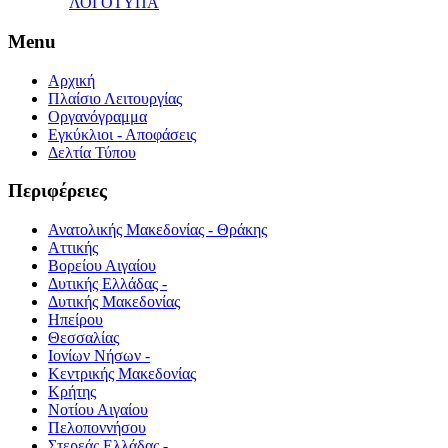
ΛΟΓΟΤΥΠΑ
Menu
Αρχική
Πλαίσιο Λειτουργίας
Οργανόγραμμα
Εγκύκλιοι - Αποφάσεις
Δελτία Τύπου
Περιφέρειες
Ανατολικής Μακεδονίας - Θράκης
Αττικής
Βορείου Αιγαίου
Δυτικής Ελλάδας -
Δυτικής Μακεδονίας
Ηπείρου
Θεσσαλίας
Ιονίων Νήσων -
Κεντρικής Μακεδονίας
Κρήτης
Νοτίου Αιγαίου
Πελοποννήσου
Στερεάς Ελλάδας -