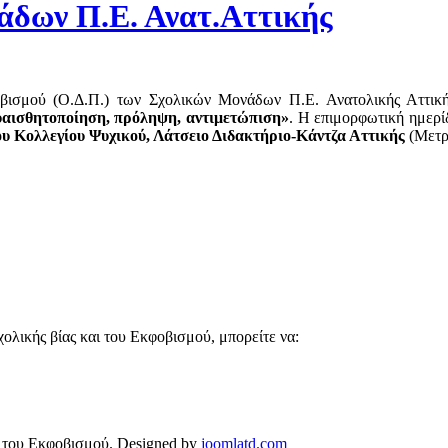
άδων Π.Ε. Ανατ.Αττικής
βισμού (Ο.Δ.Π.) των Σχολικών Μονάδων Π.Ε. Ανατολικής Αττικής
υαισθητοποίηση, πρόληψη, αντιμετώπιση»
. Η επιμορφωτική ημερί
υ Κολλεγίου Ψυχικού, Λάτσειο Διδακτήριο-Κάντζα Αττικής
(Μετρό
ολικής βίας και του Εκφοβισμού, μπορείτε να:
ι του Εκφοβισμού.
Designed by
joomlatd.com