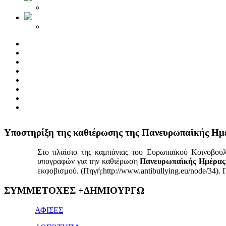
Yποστηρίξη της καθιέρωσης της Πανευρωπαϊκής Ημ
Στο πλαίσιο της καμπάνιας του Ευρωπαϊκού Κοινοβου
υπογραφών για την καθιέρωση
Πανευρωπαϊκής Ημέρας 
εκφοβισμού. (Πηγή:http://www.antibullying.eu/node/34).
1x
ΣΥΜΜΕΤΟΧΕΣ +ΔΗΜΙΟΥΡΓΩ
bet
giriş
ΑΦΙΣΕΣ