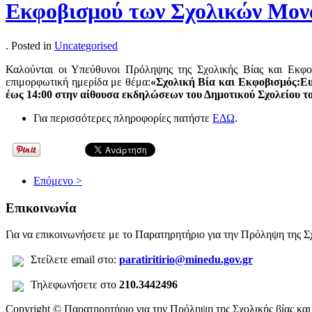
Εκφοβισμού των Σχολικών Μον
. Posted in
Uncategorised
Καλούνται οι Υπεύθυνοι Πρόληψης της Σχολικής Βίας και Εκφο
επιμορφωτική ημερίδα με θέμα:
«Σχολική Βία και Εκφοβισμός:Ε
έως 14:00
στην αίθουσα εκδηλώσεων του Δημοτικού Σχολείου το
Για περισσότερες πληροφορίες πατήστε
ΕΔΩ
.
Επόμενο >
Επικοινωνία
Για να επικοινωνήσετε με το Παρατηρητήριο για την Πρόληψη της Σχ
Σ
τείλετε
email στο:
paratiritirio@minedu.gov.gr
Τηλεφωνήσετε στο
210.3442496
Copyright © Παρατηρητήριο για την Πρόληψη της Σχολικής βίας κα