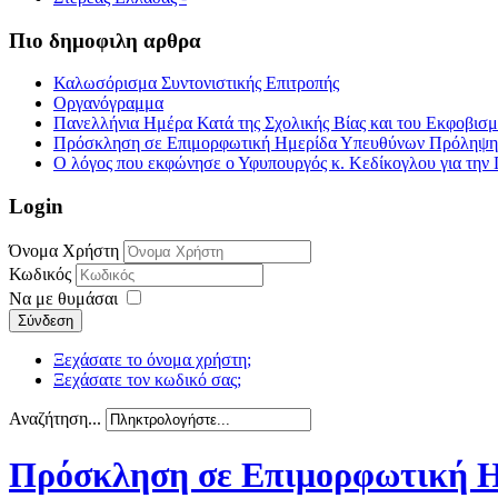
Πιο δημοφιλη αρθρα
Καλωσόρισμα Συντονιστικής Επιτροπής
Οργανόγραμμα
Πανελλήνια Ημέρα Κατά της Σχολικής Βίας και του Εκφοβισ
Πρόσκληση σε Επιμορφωτική Ημερίδα Υπευθύνων Πρόληψης τ
Ο λόγος που εκφώνησε ο Υφυπουργός κ. Κεδίκογλου για την 
Login
Όνομα Χρήστη
Κωδικός
Να με θυμάσαι
Σύνδεση
Ξεχάσατε το όνομα χρήστη;
Ξεχάσατε τον κωδικό σας;
Αναζήτηση...
Πρόσκληση σε Επιμορφωτική Η