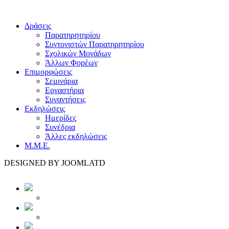
Δράσεις
Παρατηρητηρίου
Συντονιστών Παρατηρητηρίου
Σχολικών Μονάδων
Άλλων Φορέων
Επιμορφώσεις
Σεμινάρια
Εργαστήρια
Συναντήσεις
Εκδηλώσεις
Ημερίδες
Συνέδρια
Άλλες εκδηλώσεις
Μ.Μ.Ε.
DESIGNED BY JOOMLATD