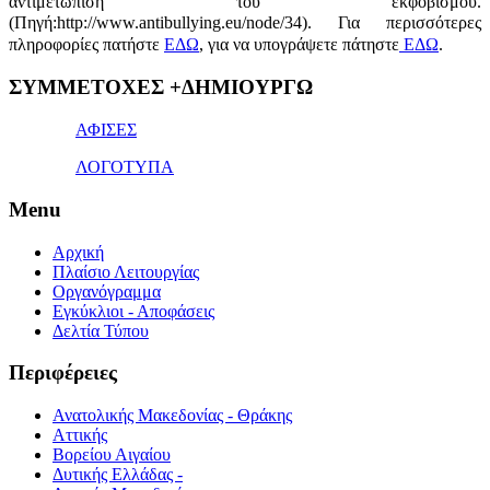
αντιμετώπιση του εκφοβισμού.
(Πηγή:http://www.antibullying.eu/node/34).
Για περισσότερες
πληροφορίες πατήστε
ΕΔΩ
, για να υπογράψετε πάτηστε
ΕΔΩ
.
1x
ΣΥΜΜΕΤΟΧΕΣ +ΔΗΜΙΟΥΡΓΩ
bet
giriş
ΑΦΙΣΕΣ
ΛΟΓΟΤΥΠΑ
Menu
Αρχική
Πλαίσιο Λειτουργίας
Οργανόγραμμα
Εγκύκλιοι - Αποφάσεις
Δελτία Τύπου
Περιφέρειες
Ανατολικής Μακεδονίας - Θράκης
Αττικής
Βορείου Αιγαίου
Δυτικής Ελλάδας -