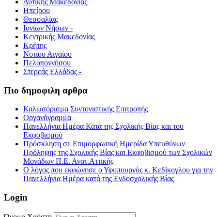
Δυτικής Μακεδονίας
Ηπείρου
Θεσσαλίας
Ιονίων Νήσων -
Κεντρικής Μακεδονίας
Κρήτης
Νοτίου Αιγαίου
Πελοποννήσου
Στερεάς Ελλάδας -
Πιο δημοφιλη αρθρα
Καλωσόρισμα Συντονιστικής Επιτροπής
Οργανόγραμμα
Πανελλήνια Ημέρα Κατά της Σχολικής Βίας και του
Εκφοβισμού
Πρόσκληση σε Επιμορφωτική Ημερίδα Υπευθύνων
Πρόληψης της Σχολικής Βίας και Εκφοβισμού των Σχολικών
Μονάδων Π.Ε. Ανατ.Αττικής
Ο λόγος που εκφώνησε ο Υφυπουργός κ. Κεδίκογλου για την
Πανελλήνια Ημέρα κατά της Ενδοσχολικής Βίας
Login
Όνομα Χρήστη