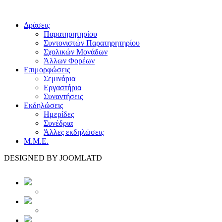
Δράσεις
Παρατηρητηρίου
Συντονιστών Παρατηρητηρίου
Σχολικών Μονάδων
Άλλων Φορέων
Επιμορφώσεις
Σεμινάρια
Εργαστήρια
Συναντήσεις
Εκδηλώσεις
Ημερίδες
Συνέδρια
Άλλες εκδηλώσεις
Μ.Μ.Ε.
DESIGNED BY JOOMLATD