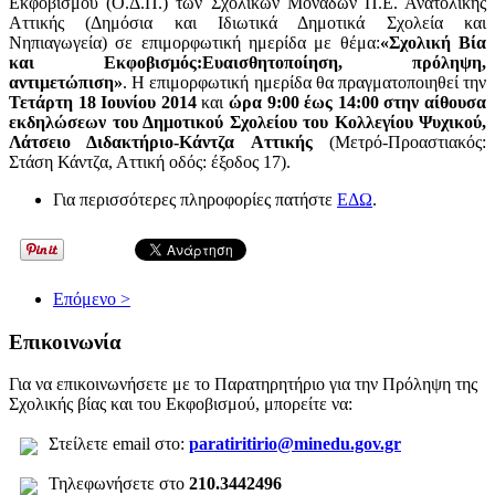
Εκφοβισμού (Ο.Δ.Π.) των Σχολικών Μονάδων Π.Ε. Ανατολικής
Αττικής (Δημόσια και Ιδιωτικά Δημοτικά Σχολεία και
Νηπιαγωγεία) σε επιμορφωτική ημερίδα με θέμα:
«Σχολική Βία
και Εκφοβισμός:Ευαισθητοποίηση, πρόληψη,
αντιμετώπιση»
. Η επιμορφωτική ημερίδα θα πραγματοποιηθεί την
Τετάρτη 18 Ιουνίου 2014
και
ώρα 9:00 έως 14:00
στην αίθουσα
εκδηλώσεων του Δημοτικού Σχολείου του Κολλεγίου Ψυχικού,
Λάτσειο Διδακτήριο-Κάντζα Αττικής
(Μετρό-Προαστιακός:
Στάση Κάντζα, Αττική οδός: έξοδος 17).
Για περισσότερες πληροφορίες πατήστε
ΕΔΩ
.
Επόμενο >
Επικοινωνία
Για να επικοινωνήσετε με το Παρατηρητήριο για την Πρόληψη της
Σχολικής βίας και του Εκφοβισμού, μπορείτε να:
Σ
τείλετε
email στο:
paratiritirio@minedu.gov.gr
Τηλεφωνήσετε στο
210.3442496