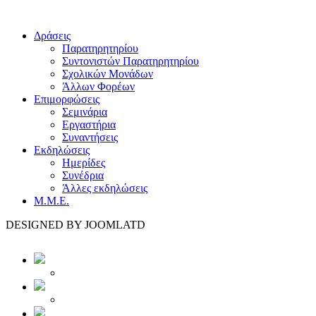
Δράσεις
Παρατηρητηρίου
Συντονιστών Παρατηρητηρίου
Σχολικών Μονάδων
Άλλων Φορέων
Επιμορφώσεις
Σεμινάρια
Εργαστήρια
Συναντήσεις
Εκδηλώσεις
Ημερίδες
Συνέδρια
Άλλες εκδηλώσεις
Μ.Μ.Ε.
DESIGNED BY JOOMLATD