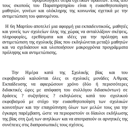
δρομολογήσει σειρά σχετικών δράσεων. Ένας από
τους σκοπούς του Παρατηρητηρίου είναι η ευαισθητοποίηση
μαθητών, γονέων και ολόκληρης της κοινωνίας σχετικά με την
αντιμετώπιση του φαινομένου.
Η 6η Μαρτίου αποτελεί μια αφορμή για εκπαιδευτικούς, μαθητές
και γονείς των σχολείων όλης της χώρας να ανταλλάξουν σκέψεις,
πληροφορίες, ερεθίσματα και ιδέες για την πρόληψη και
αντιμετώπιση της σχολικής βίας που εκδηλώνεται μεταξύ μαθητών
και να σχεδιάσουν και υλοποιήσουν μακροχρόνια προγράμματα
πρόληψης και αντιμετώπισης.
Την Ημέρα κατά της Σχολικής βίας και του
εκφοβισμού καλούνται όλες οι σχολικές μονάδες Α/θμιας
Εκπαίδευσης να αφιερώσουν χρόνο (δύο ή περισσότερες
διδακτικές ώρες με απόφαση του συλλόγου διδασκόντων) σε
δράσεις ? συζητήσεις ? εκδηλώσεις κατά του σχολικού
εκφοβισμού με στόχο την ευαισθητοποίηση των σχολικών
κοινοτήτων και την επαγρύπνηση όλων των μελών τους για την
έγκαιρη παρέμβαση, ώστε να περιοριστούν οι δίαυλοι εκδήλωσης
της βίας στη ζωή των ανηλίκων και να αποτραπούν οι αρνητικές της
συνέπειες στις διαπροσωπικές τους σχέσεις.