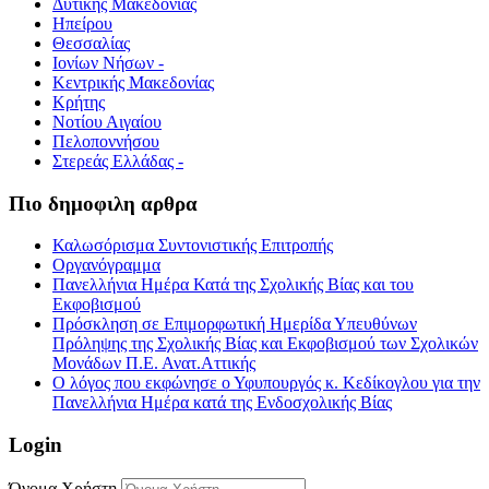
Δυτικής Μακεδονίας
Ηπείρου
Θεσσαλίας
Ιονίων Νήσων -
Κεντρικής Μακεδονίας
Κρήτης
Νοτίου Αιγαίου
Πελοποννήσου
Στερεάς Ελλάδας -
Πιο δημοφιλη αρθρα
Καλωσόρισμα Συντονιστικής Επιτροπής
Οργανόγραμμα
Πανελλήνια Ημέρα Κατά της Σχολικής Βίας και του
Εκφοβισμού
Πρόσκληση σε Επιμορφωτική Ημερίδα Υπευθύνων
Πρόληψης της Σχολικής Βίας και Εκφοβισμού των Σχολικών
Μονάδων Π.Ε. Ανατ.Αττικής
Ο λόγος που εκφώνησε ο Υφυπουργός κ. Κεδίκογλου για την
Πανελλήνια Ημέρα κατά της Ενδοσχολικής Βίας
Login
Όνομα Χρήστη