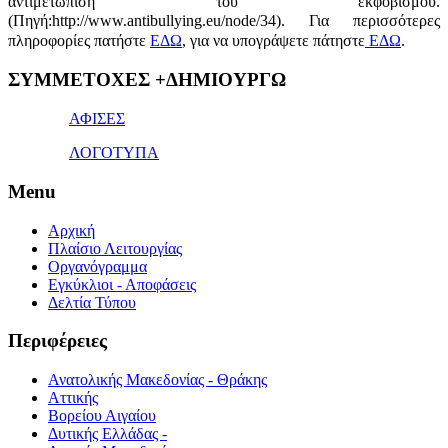
αντιμετώπιση του εκφοβισμού.
(Πηγή:http://www.antibullying.eu/node/34).
Για περισσότερες
πληροφορίες πατήστε
ΕΔΩ
, για να υπογράψετε πάτηστε
ΕΔΩ
.
1x
ΣΥΜΜΕΤΟΧΕΣ +ΔΗΜΙΟΥΡΓΩ
bet
giriş
ΑΦΙΣΕΣ
ΛΟΓΟΤΥΠΑ
Menu
Αρχική
Πλαίσιο Λειτουργίας
Οργανόγραμμα
Εγκύκλιοι - Αποφάσεις
Δελτία Τύπου
Περιφέρειες
Ανατολικής Μακεδονίας - Θράκης
Αττικής
Βορείου Αιγαίου
Δυτικής Ελλάδας -