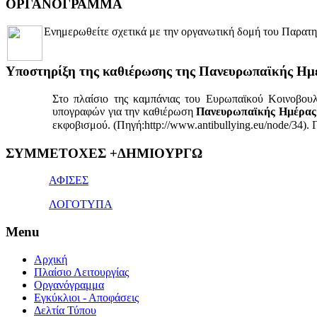
ΟΡΓΑΝΟΓΡΑΜΜΑ
Ενημερωθείτε σχετικά με την οργανωτική δομή του Παρατη
Yποστηρίξη της καθιέρωσης της Πανευρωπαϊκής Ημ
Στο πλαίσιο της καμπάνιας του Ευρωπαϊκού Κοινοβου
υπογραφών για την καθιέρωση
Πανευρωπαϊκής Ημέρας 
εκφοβισμού. (Πηγή:http://www.antibullying.eu/node/34).
1x
ΣΥΜΜΕΤΟΧΕΣ +ΔΗΜΙΟΥΡΓΩ
bet
giriş
ΑΦΙΣΕΣ
ΛΟΓΟΤΥΠΑ
Menu
Αρχική
Πλαίσιο Λειτουργίας
Οργανόγραμμα
Εγκύκλιοι - Αποφάσεις
Δελτία Τύπου