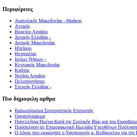
Περιφέρειες
Ανατολικής Μακεδονίας - Θράκης
Αττικής
Βορείου Αιγαίου
Δυτικής Ελλάδας -
Δυτικής Μακεδονίας
Ηπείρου
Θεσσαλίας
Ιονίων Νήσων -
Κεντρικής Μακεδονίας
Κρήτης
Νοτίου Αιγαίου
Πελοποννήσου
Στερεάς Ελλάδας -
Πιο δημοφιλη αρθρα
Καλωσόρισμα Συντονιστικής Επιτροπής
Οργανόγραμμα
Πανελλήνια Ημέρα Κατά της Σχολικής Βίας και του Εκφοβισ
Πρόσκληση σε Επιμορφωτική Ημερίδα Υπευθύνων Πρόληψης τ
Ο λόγος που εκφώνησε ο Υφυπουργός κ. Κεδίκογλου για την 