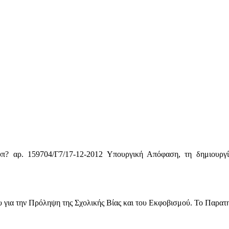
π? αρ. 159704/Γ7/17-12-2012 Υπουργική Απόφαση, τη δημιουργί
για την Πρόληψη της Σχολικής Βίας και του Εκφοβισμού. Το Παρατηρη