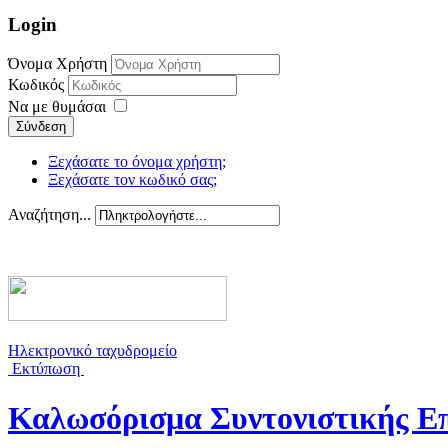
Login
Όνομα Χρήστη
Κωδικός
Να με θυμάσαι
Σύνδεση
Ξεχάσατε το όνομα χρήστη;
Ξεχάσατε τον κωδικό σας;
Αναζήτηση...
Ηλεκτρονικό ταχυδρομείο
Εκτύπωση
Καλωσόρισμα Συντονιστικής Ε