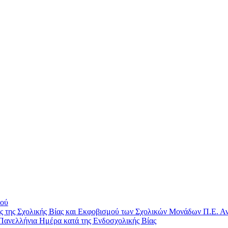
μού
ης Σχολικής Βίας και Εκφοβισμού των Σχολικών Μονάδων Π.Ε. Αν
Πανελλήνια Ημέρα κατά της Ενδοσχολικής Βίας