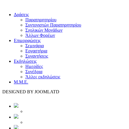
Δράσεις
Παρατηρητηρίου
Συντονιστών Παρατηρητηρίου
Σχολικών Μονάδων
Άλλων Φορέων
Επιμορφώσεις
Σεμινάρια
Εργαστήρια
Συναντήσεις
Εκδηλώσεις
Ημερίδες
Συνέδρια
Άλλες εκδηλώσεις
Μ.Μ.Ε.
DESIGNED BY JOOMLATD