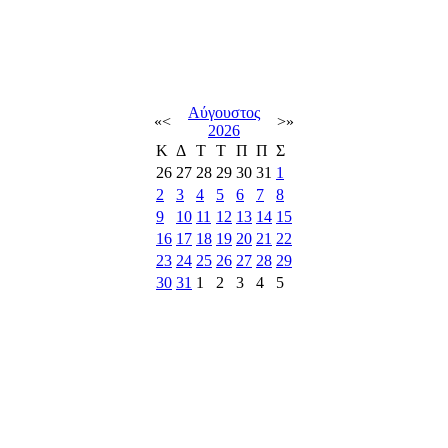
Αύγουστος
«
<
>
»
2026
Κ
Δ
Τ
Τ
Π
Π
Σ
26
27
28
29
30
31
1
2
3
4
5
6
7
8
9
10
11
12
13
14
15
16
17
18
19
20
21
22
23
24
25
26
27
28
29
30
31
1
2
3
4
5