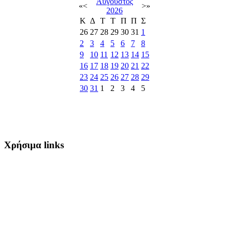
Αύγουστος
«
<
>
»
2026
Κ
Δ
Τ
Τ
Π
Π
Σ
26
27
28
29
30
31
1
2
3
4
5
6
7
8
9
10
11
12
13
14
15
16
17
18
19
20
21
22
23
24
25
26
27
28
29
30
31
1
2
3
4
5
Χρήσιμα links