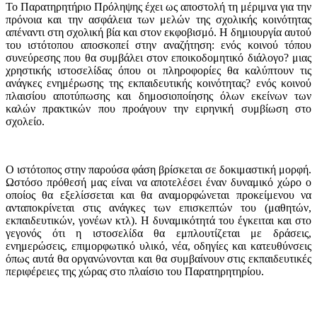
Το Παρατηρητήριο Πρόληψης έχει ως αποστολή τη μέριμνα για την
πρόνοια και την ασφάλεια των μελών της σχολικής κοινότητας
απέναντι στη σχολική βία και στον εκφοβισμό. Η δημιουργία αυτού
του ιστότοπου αποσκοπεί στην αναζήτηση: ενός κοινού τόπου
συνεύρεσης που θα συμβάλει στον εποικοδομητικό διάλογο? μιας
χρηστικής ιστοσελίδας όπου οι πληροφορίες θα καλύπτουν τις
ανάγκες ενημέρωσης της εκπαιδευτικής κοινότητας? ενός κοινού
πλαισίου αποτύπωσης και δημοσιοποίησης όλων εκείνων των
καλών πρακτικών που προάγουν την ειρηνική συμβίωση στο
σχολείο.
Ο ιστότοπος στην παρούσα φάση βρίσκεται σε δοκιμαστική μορφή.
Ωστόσο πρόθεσή μας είναι να αποτελέσει έναν δυναμικό χώρο ο
οποίος θα εξελίσσεται και θα αναμορφώνεται προκείμενου να
ανταποκρίνεται στις ανάγκες των επισκεπτών του (μαθητών,
εκπαιδευτικών, γονέων κτλ). Η δυναμικότητά του έγκειται και στο
γεγονός ότι η ιστοσελίδα θα εμπλουτίζεται με δράσεις,
ενημερώσεις, επιμορφωτικό υλικό, νέα, οδηγίες και κατευθύνσεις
όπως αυτά θα οργανώνονται και θα συμβαίνουν στις εκπαιδευτικές
περιφέρειες της χώρας στο πλαίσιο του Παρατηρητηρίου.