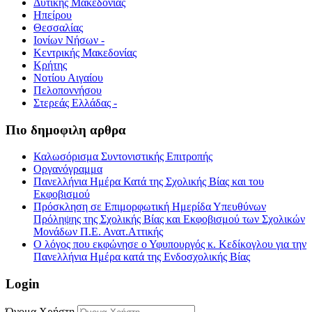
Δυτικής Μακεδονίας
Ηπείρου
Θεσσαλίας
Ιονίων Νήσων -
Κεντρικής Μακεδονίας
Κρήτης
Νοτίου Αιγαίου
Πελοποννήσου
Στερεάς Ελλάδας -
Πιο δημοφιλη αρθρα
Καλωσόρισμα Συντονιστικής Επιτροπής
Οργανόγραμμα
Πανελλήνια Ημέρα Κατά της Σχολικής Βίας και του
Εκφοβισμού
Πρόσκληση σε Επιμορφωτική Ημερίδα Υπευθύνων
Πρόληψης της Σχολικής Βίας και Εκφοβισμού των Σχολικών
Μονάδων Π.Ε. Ανατ.Αττικής
Ο λόγος που εκφώνησε ο Υφυπουργός κ. Κεδίκογλου για την
Πανελλήνια Ημέρα κατά της Ενδοσχολικής Βίας
Login
Όνομα Χρήστη