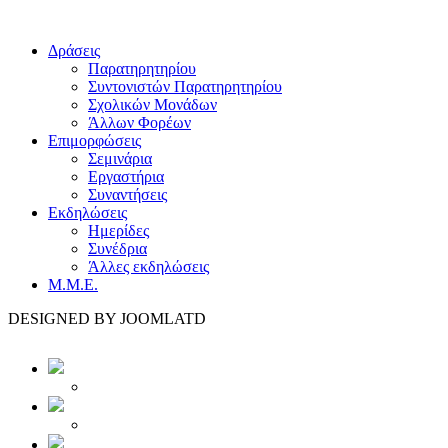
Δράσεις
Παρατηρητηρίου
Συντονιστών Παρατηρητηρίου
Σχολικών Μονάδων
Άλλων Φορέων
Επιμορφώσεις
Σεμινάρια
Εργαστήρια
Συναντήσεις
Εκδηλώσεις
Ημερίδες
Συνέδρια
Άλλες εκδηλώσεις
Μ.Μ.Ε.
DESIGNED BY JOOMLATD