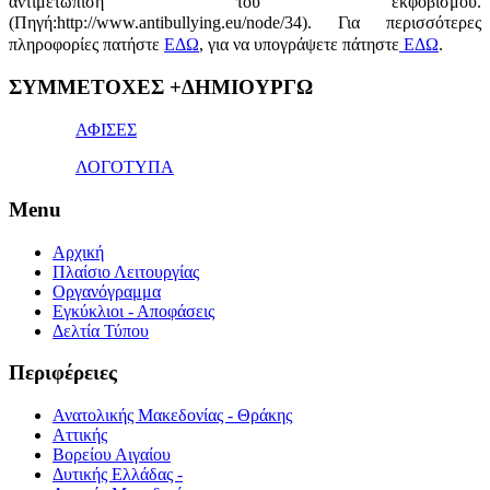
αντιμετώπιση του εκφοβισμού.
(Πηγή:http://www.antibullying.eu/node/34).
Για περισσότερες
πληροφορίες πατήστε
ΕΔΩ
, για να υπογράψετε πάτηστε
ΕΔΩ
.
1x
ΣΥΜΜΕΤΟΧΕΣ +ΔΗΜΙΟΥΡΓΩ
bet
giriş
ΑΦΙΣΕΣ
ΛΟΓΟΤΥΠΑ
Menu
Αρχική
Πλαίσιο Λειτουργίας
Οργανόγραμμα
Εγκύκλιοι - Αποφάσεις
Δελτία Τύπου
Περιφέρειες
Ανατολικής Μακεδονίας - Θράκης
Αττικής
Βορείου Αιγαίου
Δυτικής Ελλάδας -