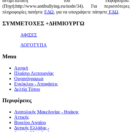
αντιμετώπιση του εκφοβισμού.
(Πηγή:http://www.antibullying.eu/node/34).
Για περισσότερες
πληροφορίες πατήστε
ΕΔΩ
, για να υπογράψετε πάτηστε
ΕΔΩ
.
1x
ΣΥΜΜΕΤΟΧΕΣ +ΔΗΜΙΟΥΡΓΩ
bet
giriş
ΑΦΙΣΕΣ
ΛΟΓΟΤΥΠΑ
Menu
Αρχική
Πλαίσιο Λειτουργίας
Οργανόγραμμα
Εγκύκλιοι - Αποφάσεις
Δελτία Τύπου
Περιφέρειες
Ανατολικής Μακεδονίας - Θράκης
Αττικής
Βορείου Αιγαίου
Δυτικής Ελλάδας -