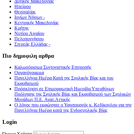
Δυτικής Μακεδονίας
Ηπείρου
Θεσσαλίας
Ιονίων Νήσων -
Κεντρικής Μακεδονίας
Κρήτης
Νοτίου Αιγαίου
Πελοποννήσου
Στερεάς Ελλάδας -
Πιο δημοφιλη αρθρα
Καλωσόρισμα Συντονιστικής Επιτροπής
Οργανόγραμμα
Πανελλήνια Ημέρα Κατά της Σχολικής Βίας και του
Εκφοβισμού
Πρόσκληση σε Επιμορφωτική Ημερίδα Υπευθύνων
Πρόληψης της Σχολικής Βίας και Εκφοβισμού των Σχολικών
Μονάδων Π.Ε. Ανατ.Αττικής
Ο λόγος που εκφώνησε ο Υφυπουργός κ. Κεδίκογλου για την
Πανελλήνια Ημέρα κατά της Ενδοσχολικής Βίας
Login
Όνομα Χρήστη