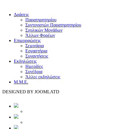
Δράσεις
Παρατηρητηρίου
Συντονιστών Παρατηρητηρίου
Σχολικών Μονάδων
Άλλων Φορέων
Επιμορφώσεις
Σεμινάρια
Εργαστήρια
Συναντήσεις
Εκδηλώσεις
Ημερίδες
Συνέδρια
Άλλες εκδηλώσεις
Μ.Μ.Ε.
DESIGNED BY JOOMLATD