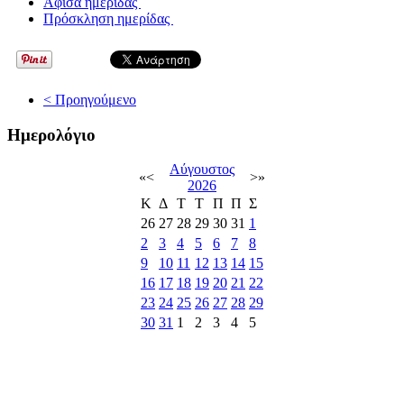
Αφίσα ημερίδας
Πρόσκληση ημερίδας
< Προηγούμενο
Ημερολόγιο
Αύγουστος
«
<
>
»
2026
Κ
Δ
Τ
Τ
Π
Π
Σ
26
27
28
29
30
31
1
2
3
4
5
6
7
8
9
10
11
12
13
14
15
16
17
18
19
20
21
22
23
24
25
26
27
28
29
30
31
1
2
3
4
5