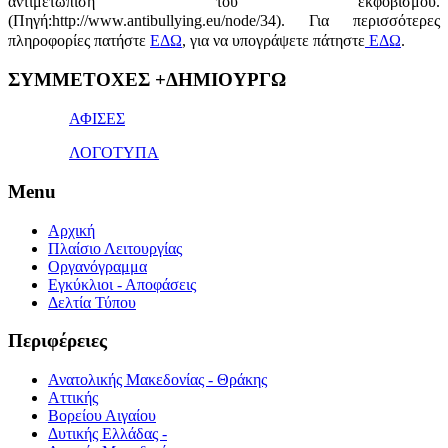
αντιμετώπιση του εκφοβισμού.
(Πηγή:http://www.antibullying.eu/node/34).
Για περισσότερες
πληροφορίες πατήστε
ΕΔΩ
, για να υπογράψετε πάτηστε
ΕΔΩ
.
1x
ΣΥΜΜΕΤΟΧΕΣ +ΔΗΜΙΟΥΡΓΩ
bet
giriş
ΑΦΙΣΕΣ
ΛΟΓΟΤΥΠΑ
Menu
Αρχική
Πλαίσιο Λειτουργίας
Οργανόγραμμα
Εγκύκλιοι - Αποφάσεις
Δελτία Τύπου
Περιφέρειες
Ανατολικής Μακεδονίας - Θράκης
Αττικής
Βορείου Αιγαίου
Δυτικής Ελλάδας -