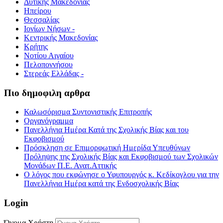
Δυτικής Μακεδονίας
Ηπείρου
Θεσσαλίας
Ιονίων Νήσων -
Κεντρικής Μακεδονίας
Κρήτης
Νοτίου Αιγαίου
Πελοποννήσου
Στερεάς Ελλάδας -
Πιο δημοφιλη αρθρα
Καλωσόρισμα Συντονιστικής Επιτροπής
Οργανόγραμμα
Πανελλήνια Ημέρα Κατά της Σχολικής Βίας και του
Εκφοβισμού
Πρόσκληση σε Επιμορφωτική Ημερίδα Υπευθύνων
Πρόληψης της Σχολικής Βίας και Εκφοβισμού των Σχολικών
Μονάδων Π.Ε. Ανατ.Αττικής
Ο λόγος που εκφώνησε ο Υφυπουργός κ. Κεδίκογλου για την
Πανελλήνια Ημέρα κατά της Ενδοσχολικής Βίας
Login
Όνομα Χρήστη