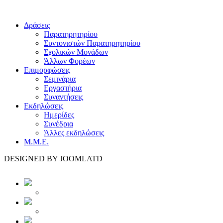
Δράσεις
Παρατηρητηρίου
Συντονιστών Παρατηρητηρίου
Σχολικών Μονάδων
Άλλων Φορέων
Επιμορφώσεις
Σεμινάρια
Εργαστήρια
Συναντήσεις
Εκδηλώσεις
Ημερίδες
Συνέδρια
Άλλες εκδηλώσεις
Μ.Μ.Ε.
DESIGNED BY JOOMLATD