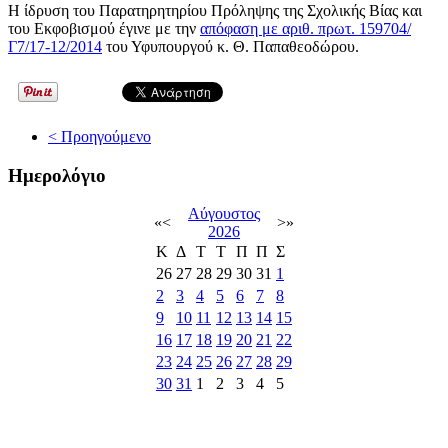
Η ίδρυση του Παρατηρητηρίου Πρόληψης της Σχολικής Βίας και
του Εκφοβισμού έγινε με την
απόφαση με αριθ. πρωτ. 159704/
Γ7/17-12/2014
του Υφυπουργού κ. Θ. Παπαθεοδώρου.
< Προηγούμενο
Ημερολόγιο
Αύγουστος
«
<
>
»
2026
Κ
Δ
Τ
Τ
Π
Π
Σ
26
27
28
29
30
31
1
2
3
4
5
6
7
8
9
10
11
12
13
14
15
16
17
18
19
20
21
22
23
24
25
26
27
28
29
30
31
1
2
3
4
5