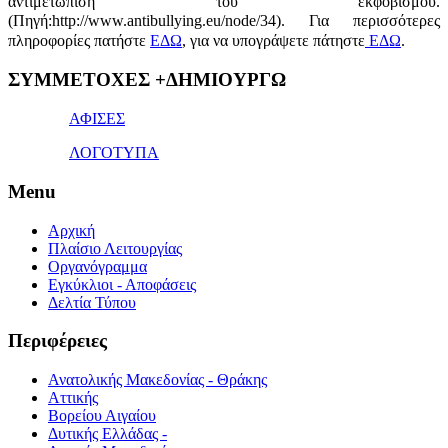
αντιμετώπιση του εκφοβισμού.
(Πηγή:http://www.antibullying.eu/node/34).
Για περισσότερες
πληροφορίες πατήστε
ΕΔΩ
, για να υπογράψετε πάτηστε
ΕΔΩ
.
1x
ΣΥΜΜΕΤΟΧΕΣ +ΔΗΜΙΟΥΡΓΩ
bet
giriş
ΑΦΙΣΕΣ
ΛΟΓΟΤΥΠΑ
Menu
Αρχική
Πλαίσιο Λειτουργίας
Οργανόγραμμα
Εγκύκλιοι - Αποφάσεις
Δελτία Τύπου
Περιφέρειες
Ανατολικής Μακεδονίας - Θράκης
Αττικής
Βορείου Αιγαίου
Δυτικής Ελλάδας -