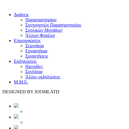
Δράσεις
Παρατηρητηρίου
Συντονιστών Παρατηρητηρίου
Σχολικών Μονάδων
Άλλων Φορέων
Επιμορφώσεις
Σεμινάρια
Εργαστήρια
Συναντήσεις
Εκδηλώσεις
Ημερίδες
Συνέδρια
Άλλες εκδηλώσεις
Μ.Μ.Ε.
DESIGNED BY JOOMLATD