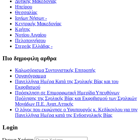
Δυτικής Μακεδονίας
Ηπείρου
Θεσσαλίας
Ιονίων Νήσων -
Κεντρικής Μακεδονίας
Κρήτης
Νοτίου Αιγαίου
Πελοποννήσου
Στερεάς Ελλάδας -
Πιο δημοφιλη αρθρα
Καλωσόρισμα Συντονιστικής Επιτροπής
Οργανόγραμμα
Πανελλήνια Ημέρα Κατά της Σχολικής Βίας και του
Εκφοβισμού
Πρόσκληση σε Επιμορφωτική Ημερίδα Υπευθύνων
Πρόληψης της Σχολικής Βίας και Εκφοβισμού των Σχολικών
Μονάδων Π.Ε. Ανατ.Αττικής
Ο λόγος που εκφώνησε ο Υφυπουργός κ. Κεδίκογλου για την
Πανελλήνια Ημέρα κατά της Ενδοσχολικής Βίας
Login
Όνομα Χρήστη