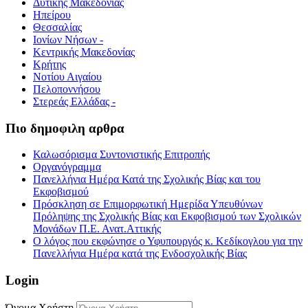
Δυτικής Μακεδονίας
Ηπείρου
Θεσσαλίας
Ιονίων Νήσων -
Κεντρικής Μακεδονίας
Κρήτης
Νοτίου Αιγαίου
Πελοποννήσου
Στερεάς Ελλάδας -
Πιο δημοφιλη αρθρα
Καλωσόρισμα Συντονιστικής Επιτροπής
Οργανόγραμμα
Πανελλήνια Ημέρα Κατά της Σχολικής Βίας και του
Εκφοβισμού
Πρόσκληση σε Επιμορφωτική Ημερίδα Υπευθύνων
Πρόληψης της Σχολικής Βίας και Εκφοβισμού των Σχολικών
Μονάδων Π.Ε. Ανατ.Αττικής
Ο λόγος που εκφώνησε ο Υφυπουργός κ. Κεδίκογλου για την
Πανελλήνια Ημέρα κατά της Ενδοσχολικής Βίας
Login
Όνομα Χρήστη