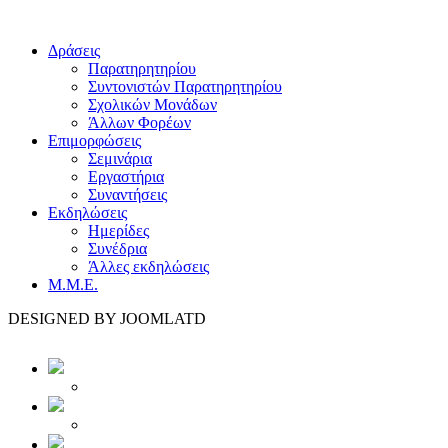
Δράσεις
Παρατηρητηρίου
Συντονιστών Παρατηρητηρίου
Σχολικών Μονάδων
Άλλων Φορέων
Επιμορφώσεις
Σεμινάρια
Εργαστήρια
Συναντήσεις
Εκδηλώσεις
Ημερίδες
Συνέδρια
Άλλες εκδηλώσεις
Μ.Μ.Ε.
DESIGNED BY JOOMLATD