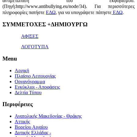
αντιμετώπιση του εκφοβισμού.
(Πηγή:http://www.antibullying.eu/node/34).
Για περισσότερες
πληροφορίες πατήστε
ΕΔΩ
, για να υπογράψετε πάτηστε
ΕΔΩ
.
1x
ΣΥΜΜΕΤΟΧΕΣ +ΔΗΜΙΟΥΡΓΩ
bet
giriş
ΑΦΙΣΕΣ
ΛΟΓΟΤΥΠΑ
Menu
Αρχική
Πλαίσιο Λειτουργίας
Οργανόγραμμα
Εγκύκλιοι - Αποφάσεις
Δελτία Τύπου
Περιφέρειες
Ανατολικής Μακεδονίας - Θράκης
Αττικής
Βορείου Αιγαίου
Δυτικής Ελλάδας -