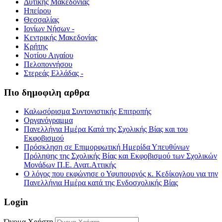
Δυτικής Μακεδονίας
Ηπείρου
Θεσσαλίας
Ιονίων Νήσων -
Κεντρικής Μακεδονίας
Κρήτης
Νοτίου Αιγαίου
Πελοποννήσου
Στερεάς Ελλάδας -
Πιο δημοφιλη αρθρα
Καλωσόρισμα Συντονιστικής Επιτροπής
Οργανόγραμμα
Πανελλήνια Ημέρα Κατά της Σχολικής Βίας και του
Εκφοβισμού
Πρόσκληση σε Επιμορφωτική Ημερίδα Υπευθύνων
Πρόληψης της Σχολικής Βίας και Εκφοβισμού των Σχολικών
Μονάδων Π.Ε. Ανατ.Αττικής
Ο λόγος που εκφώνησε ο Υφυπουργός κ. Κεδίκογλου για την
Πανελλήνια Ημέρα κατά της Ενδοσχολικής Βίας
Login
Όνομα Χρήστη