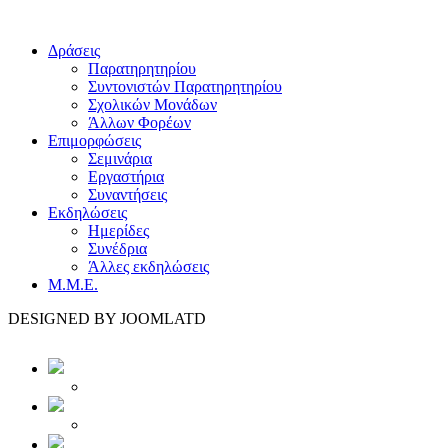
Δράσεις
Παρατηρητηρίου
Συντονιστών Παρατηρητηρίου
Σχολικών Μονάδων
Άλλων Φορέων
Επιμορφώσεις
Σεμινάρια
Εργαστήρια
Συναντήσεις
Εκδηλώσεις
Ημερίδες
Συνέδρια
Άλλες εκδηλώσεις
Μ.Μ.Ε.
DESIGNED BY JOOMLATD