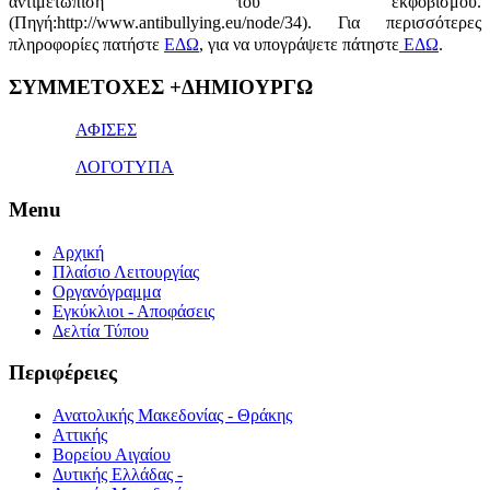
αντιμετώπιση του εκφοβισμού.
(Πηγή:http://www.antibullying.eu/node/34).
Για περισσότερες
πληροφορίες πατήστε
ΕΔΩ
, για να υπογράψετε πάτηστε
ΕΔΩ
.
1x
ΣΥΜΜΕΤΟΧΕΣ +ΔΗΜΙΟΥΡΓΩ
bet
giriş
ΑΦΙΣΕΣ
ΛΟΓΟΤΥΠΑ
Menu
Αρχική
Πλαίσιο Λειτουργίας
Οργανόγραμμα
Εγκύκλιοι - Αποφάσεις
Δελτία Τύπου
Περιφέρειες
Ανατολικής Μακεδονίας - Θράκης
Αττικής
Βορείου Αιγαίου
Δυτικής Ελλάδας -