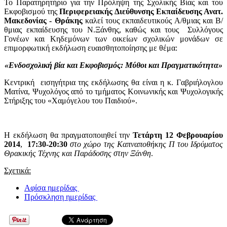
Το Παρατηρητήριο για την Πρόληψη της Σχολικής Βίας και του
Εκφοβισμού της
Περιφερειακής Διεύθυνσης Εκπαίδευσης Ανατ.
Μακεδονίας - Θράκης
καλεί τους εκπαιδευτικούς Α/θμιας και Β/
θμιας εκπαίδευσης του Ν.Ξάνθης, καθώς και τους Συλλόγους
Γονέων και Κηδεμόνων των οικείων σχολικών μονάδων σε
επιμορφωτική εκδήλωση ευαισθητοποίησης με θέμα:
«Ενδοσχολική βία και Εκφοβισμός: Μύθοι και Πραγματικότητα»
Κεντρική εισηγήτρια της εκδήλωσης θα είναι η κ. Γαβριήλογλου
Ματίνα, Ψυχολόγος από το τμήματος Κοινωνικής και Ψυχολογικής
Στήριξης του «Χαμόγελου του Παιδιού».
Η εκδήλωση θα πραγματοποιηθεί την
Τετάρτη 12 Φεβρουαρίου
2014
,
17:30-20:30
στο χώρο της Καπναποθήκης Π του Ιδρύματος
Θρακικής Τέχνης και Παράδοσης στην Ξάνθη
.
Σχετικά:
Αφίσα ημερίδας
Πρόσκληση ημερίδας