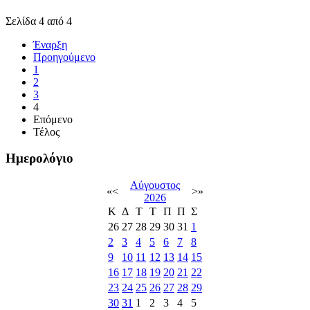
Σελίδα 4 από 4
Έναρξη
Προηγούμενο
1
2
3
4
Επόμενο
Τέλος
Ημερολόγιο
Αύγουστος
«
<
>
»
2026
Κ
Δ
Τ
Τ
Π
Π
Σ
26
27
28
29
30
31
1
2
3
4
5
6
7
8
9
10
11
12
13
14
15
16
17
18
19
20
21
22
23
24
25
26
27
28
29
30
31
1
2
3
4
5