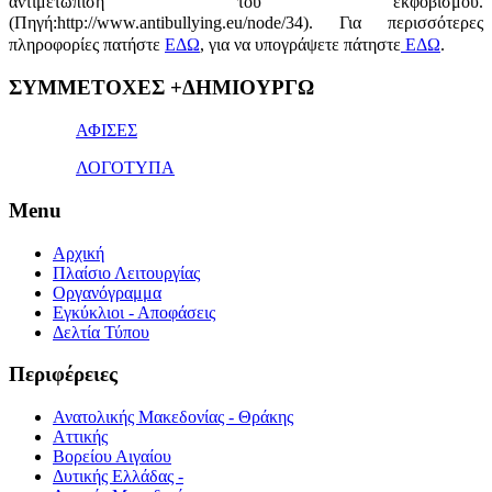
αντιμετώπιση του εκφοβισμού.
(Πηγή:http://www.antibullying.eu/node/34).
Για περισσότερες
πληροφορίες πατήστε
ΕΔΩ
, για να υπογράψετε πάτηστε
ΕΔΩ
.
1x
ΣΥΜΜΕΤΟΧΕΣ +ΔΗΜΙΟΥΡΓΩ
bet
giriş
ΑΦΙΣΕΣ
ΛΟΓΟΤΥΠΑ
Menu
Αρχική
Πλαίσιο Λειτουργίας
Οργανόγραμμα
Εγκύκλιοι - Αποφάσεις
Δελτία Τύπου
Περιφέρειες
Ανατολικής Μακεδονίας - Θράκης
Αττικής
Βορείου Αιγαίου
Δυτικής Ελλάδας -