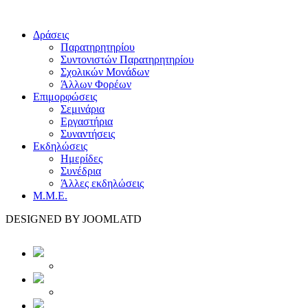
Δράσεις
Παρατηρητηρίου
Συντονιστών Παρατηρητηρίου
Σχολικών Μονάδων
Άλλων Φορέων
Επιμορφώσεις
Σεμινάρια
Εργαστήρια
Συναντήσεις
Εκδηλώσεις
Ημερίδες
Συνέδρια
Άλλες εκδηλώσεις
Μ.Μ.Ε.
DESIGNED BY JOOMLATD