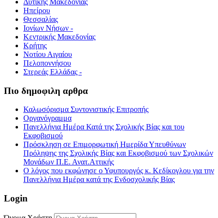
Δυτικής Μακεδονίας
Ηπείρου
Θεσσαλίας
Ιονίων Νήσων -
Κεντρικής Μακεδονίας
Κρήτης
Νοτίου Αιγαίου
Πελοποννήσου
Στερεάς Ελλάδας -
Πιο δημοφιλη αρθρα
Καλωσόρισμα Συντονιστικής Επιτροπής
Οργανόγραμμα
Πανελλήνια Ημέρα Κατά της Σχολικής Βίας και του
Εκφοβισμού
Πρόσκληση σε Επιμορφωτική Ημερίδα Υπευθύνων
Πρόληψης της Σχολικής Βίας και Εκφοβισμού των Σχολικών
Μονάδων Π.Ε. Ανατ.Αττικής
Ο λόγος που εκφώνησε ο Υφυπουργός κ. Κεδίκογλου για την
Πανελλήνια Ημέρα κατά της Ενδοσχολικής Βίας
Login
Όνομα Χρήστη