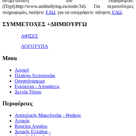
αντιμετώπιση του εκφοβισμού.
(Πηγή:http://www.antibullying.eu/node/34).
Για περισσότερες
πληροφορίες πατήστε
ΕΔΩ
, για να υπογράψετε πάτηστε
ΕΔΩ
.
1x
ΣΥΜΜΕΤΟΧΕΣ +ΔΗΜΙΟΥΡΓΩ
bet
giriş
ΑΦΙΣΕΣ
ΛΟΓΟΤΥΠΑ
Menu
Αρχική
Πλαίσιο Λειτουργίας
Οργανόγραμμα
Εγκύκλιοι - Αποφάσεις
Δελτία Τύπου
Περιφέρειες
Ανατολικής Μακεδονίας - Θράκης
Αττικής
Βορείου Αιγαίου
Δυτικής Ελλάδας -