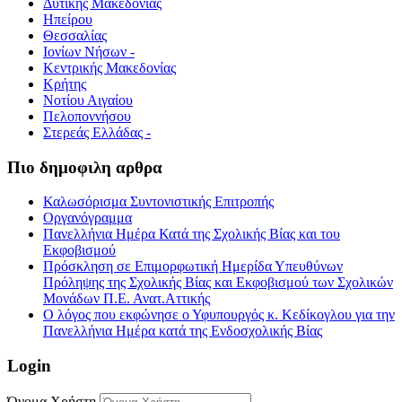
Δυτικής Μακεδονίας
Ηπείρου
Θεσσαλίας
Ιονίων Νήσων -
Κεντρικής Μακεδονίας
Κρήτης
Νοτίου Αιγαίου
Πελοποννήσου
Στερεάς Ελλάδας -
Πιο δημοφιλη αρθρα
Καλωσόρισμα Συντονιστικής Επιτροπής
Οργανόγραμμα
Πανελλήνια Ημέρα Κατά της Σχολικής Βίας και του
Εκφοβισμού
Πρόσκληση σε Επιμορφωτική Ημερίδα Υπευθύνων
Πρόληψης της Σχολικής Βίας και Εκφοβισμού των Σχολικών
Μονάδων Π.Ε. Ανατ.Αττικής
Ο λόγος που εκφώνησε ο Υφυπουργός κ. Κεδίκογλου για την
Πανελλήνια Ημέρα κατά της Ενδοσχολικής Βίας
Login
Όνομα Χρήστη