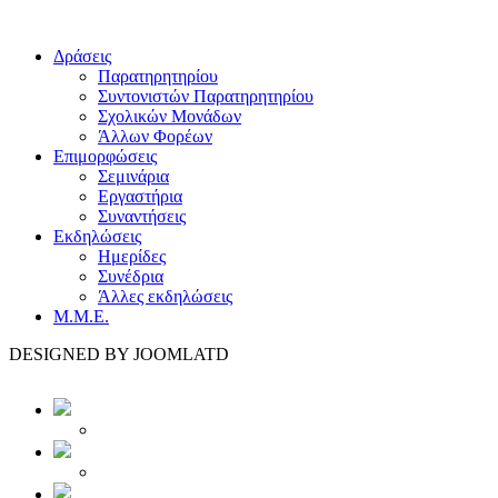
Δράσεις
Παρατηρητηρίου
Συντονιστών Παρατηρητηρίου
Σχολικών Μονάδων
Άλλων Φορέων
Επιμορφώσεις
Σεμινάρια
Εργαστήρια
Συναντήσεις
Εκδηλώσεις
Ημερίδες
Συνέδρια
Άλλες εκδηλώσεις
Μ.Μ.Ε.
DESIGNED BY JOOMLATD