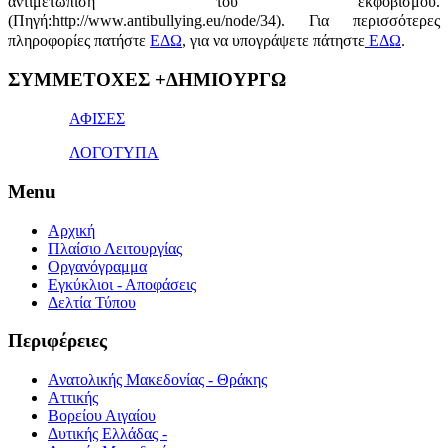
αντιμετώπιση του εκφοβισμού.
(Πηγή:http://www.antibullying.eu/node/34).
Για περισσότερες
πληροφορίες πατήστε
ΕΔΩ
, για να υπογράψετε πάτηστε
ΕΔΩ
.
1x
ΣΥΜΜΕΤΟΧΕΣ +ΔΗΜΙΟΥΡΓΩ
bet
giriş
ΑΦΙΣΕΣ
ΛΟΓΟΤΥΠΑ
Menu
Αρχική
Πλαίσιο Λειτουργίας
Οργανόγραμμα
Εγκύκλιοι - Αποφάσεις
Δελτία Τύπου
Περιφέρειες
Ανατολικής Μακεδονίας - Θράκης
Αττικής
Βορείου Αιγαίου
Δυτικής Ελλάδας -