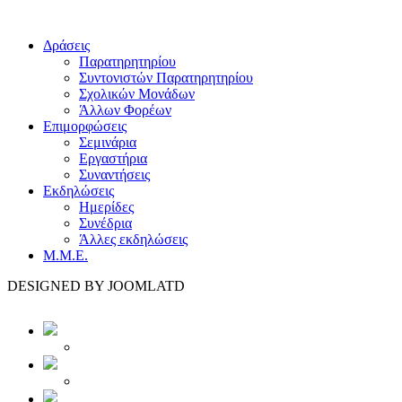
Δράσεις
Παρατηρητηρίου
Συντονιστών Παρατηρητηρίου
Σχολικών Μονάδων
Άλλων Φορέων
Επιμορφώσεις
Σεμινάρια
Εργαστήρια
Συναντήσεις
Εκδηλώσεις
Ημερίδες
Συνέδρια
Άλλες εκδηλώσεις
Μ.Μ.Ε.
DESIGNED BY JOOMLATD