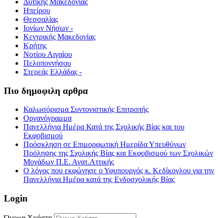
Δυτικής Μακεδονίας
Ηπείρου
Θεσσαλίας
Ιονίων Νήσων -
Κεντρικής Μακεδονίας
Κρήτης
Νοτίου Αιγαίου
Πελοποννήσου
Στερεάς Ελλάδας -
Πιο δημοφιλη αρθρα
Καλωσόρισμα Συντονιστικής Επιτροπής
Οργανόγραμμα
Πανελλήνια Ημέρα Κατά της Σχολικής Βίας και του
Εκφοβισμού
Πρόσκληση σε Επιμορφωτική Ημερίδα Υπευθύνων
Πρόληψης της Σχολικής Βίας και Εκφοβισμού των Σχολικών
Μονάδων Π.Ε. Ανατ.Αττικής
Ο λόγος που εκφώνησε ο Υφυπουργός κ. Κεδίκογλου για την
Πανελλήνια Ημέρα κατά της Ενδοσχολικής Βίας
Login
Όνομα Χρήστη