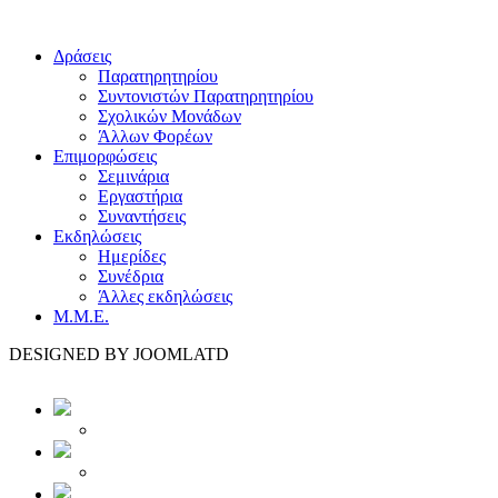
Δράσεις
Παρατηρητηρίου
Συντονιστών Παρατηρητηρίου
Σχολικών Μονάδων
Άλλων Φορέων
Επιμορφώσεις
Σεμινάρια
Εργαστήρια
Συναντήσεις
Εκδηλώσεις
Ημερίδες
Συνέδρια
Άλλες εκδηλώσεις
Μ.Μ.Ε.
DESIGNED BY JOOMLATD