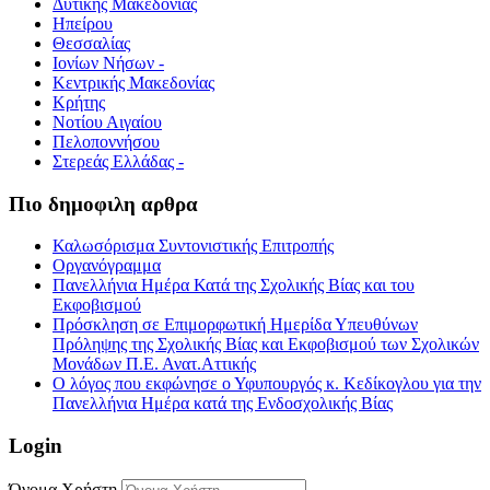
Δυτικής Μακεδονίας
Ηπείρου
Θεσσαλίας
Ιονίων Νήσων -
Κεντρικής Μακεδονίας
Κρήτης
Νοτίου Αιγαίου
Πελοποννήσου
Στερεάς Ελλάδας -
Πιο δημοφιλη αρθρα
Καλωσόρισμα Συντονιστικής Επιτροπής
Οργανόγραμμα
Πανελλήνια Ημέρα Κατά της Σχολικής Βίας και του
Εκφοβισμού
Πρόσκληση σε Επιμορφωτική Ημερίδα Υπευθύνων
Πρόληψης της Σχολικής Βίας και Εκφοβισμού των Σχολικών
Μονάδων Π.Ε. Ανατ.Αττικής
Ο λόγος που εκφώνησε ο Υφυπουργός κ. Κεδίκογλου για την
Πανελλήνια Ημέρα κατά της Ενδοσχολικής Βίας
Login
Όνομα Χρήστη