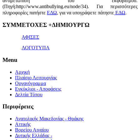
αντιμετώπιση του εκφοβισμού.
(Πηγή:http://www.antibullying.eu/node/34).
Για περισσότερες
πληροφορίες πατήστε
ΕΔΩ
, για να υπογράψετε πάτηστε
ΕΔΩ
.
1x
ΣΥΜΜΕΤΟΧΕΣ +ΔΗΜΙΟΥΡΓΩ
bet
giriş
ΑΦΙΣΕΣ
ΛΟΓΟΤΥΠΑ
Menu
Αρχική
Πλαίσιο Λειτουργίας
Οργανόγραμμα
Εγκύκλιοι - Αποφάσεις
Δελτία Τύπου
Περιφέρειες
Ανατολικής Μακεδονίας - Θράκης
Αττικής
Βορείου Αιγαίου
Δυτικής Ελλάδας -