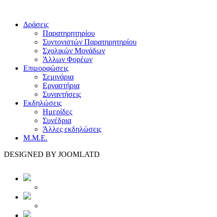
Δράσεις
Παρατηρητηρίου
Συντονιστών Παρατηρητηρίου
Σχολικών Μονάδων
Άλλων Φορέων
Επιμορφώσεις
Σεμινάρια
Εργαστήρια
Συναντήσεις
Εκδηλώσεις
Ημερίδες
Συνέδρια
Άλλες εκδηλώσεις
Μ.Μ.Ε.
DESIGNED BY JOOMLATD