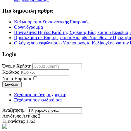
Πιο δημοφιλη αρθρα
Καλωσόρισμα Συντονιστικής Επιτροπής
Οργανόγραμμα
Πανελλήνια Ημέρα Κατά της Σχολικής Βίας και του Εκφοβισ
Πρόσκληση σε Επιμορφωτική Ημερίδα Υπευθύνων Πρόληψης τ
Ο λόγος που εκφώνησε ο Υφυπουργός κ. Κεδίκογλου για την 
Login
Όνομα Χρήστη
Κωδικός
Να με θυμάσαι
Σύνδεση
Ξεχάσατε το όνομα χρήστη;
Ξεχάσατε τον κωδικό σας;
Αναζήτηση...
Λογότυπο Αττικής 2
Εμφανίσεις: 1863