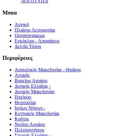
ΛΟΓΟΤΥΠΑ
Menu
Αρχική
Πλαίσιο Λειτουργίας
Οργανόγραμμα
Εγκύκλιοι - Αποφάσεις
Δελτία Τύπου
Περιφέρειες
Ανατολικής Μακεδονίας - Θράκης
Αττικής
Βορείου Αιγαίου
Δυτικής Ελλάδας -
Δυτικής Μακεδονίας
Ηπείρου
Θεσσαλίας
Ιονίων Νήσων -
Κεντρικής Μακεδονίας
Κρήτης
Νοτίου Αιγαίου
Πελοποννήσου
Στερεάς Ελλάδας -