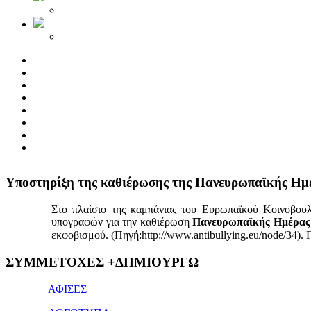
Yποστηρίξη της καθιέρωσης της Πανευρωπαϊκής Ημ
Στο πλαίσιο της καμπάνιας του Ευρωπαϊκού Κοινοβου
υπογραφών για την καθιέρωση
Πανευρωπαϊκής Ημέρας 
εκφοβισμού. (Πηγή:http://www.antibullying.eu/node/34).
1x
ΣΥΜΜΕΤΟΧΕΣ +ΔΗΜΙΟΥΡΓΩ
bet
giriş
ΑΦΙΣΕΣ