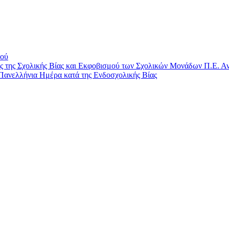
μού
ης Σχολικής Βίας και Εκφοβισμού των Σχολικών Μονάδων Π.Ε. Αν
Πανελλήνια Ημέρα κατά της Ενδοσχολικής Βίας