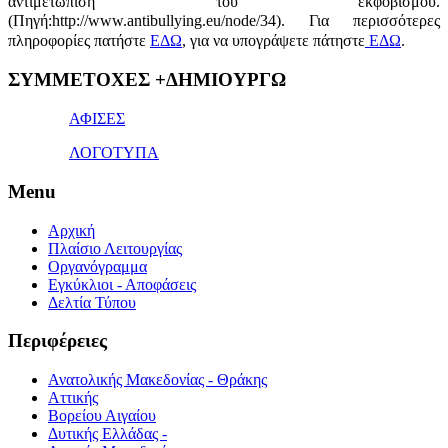
αντιμετώπιση του εκφοβισμού.
(Πηγή:http://www.antibullying.eu/node/34).
Για περισσότερες
πληροφορίες πατήστε
ΕΔΩ
, για να υπογράψετε πάτηστε
ΕΔΩ
.
1x
ΣΥΜΜΕΤΟΧΕΣ +ΔΗΜΙΟΥΡΓΩ
bet
giriş
ΑΦΙΣΕΣ
ΛΟΓΟΤΥΠΑ
Menu
Αρχική
Πλαίσιο Λειτουργίας
Οργανόγραμμα
Εγκύκλιοι - Αποφάσεις
Δελτία Τύπου
Περιφέρειες
Ανατολικής Μακεδονίας - Θράκης
Αττικής
Βορείου Αιγαίου
Δυτικής Ελλάδας -