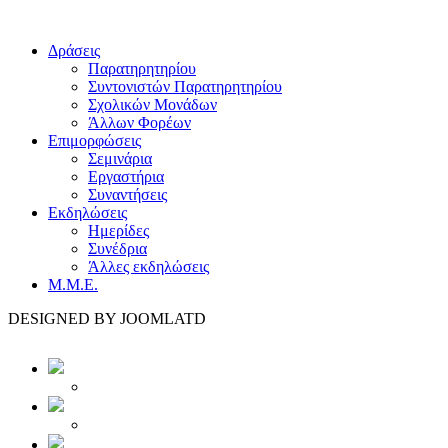
Δράσεις
Παρατηρητηρίου
Συντονιστών Παρατηρητηρίου
Σχολικών Μονάδων
Άλλων Φορέων
Επιμορφώσεις
Σεμινάρια
Εργαστήρια
Συναντήσεις
Εκδηλώσεις
Ημερίδες
Συνέδρια
Άλλες εκδηλώσεις
Μ.Μ.Ε.
DESIGNED BY JOOMLATD