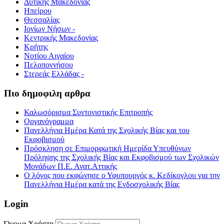
Δυτικής Μακεδονίας
Ηπείρου
Θεσσαλίας
Ιονίων Νήσων -
Κεντρικής Μακεδονίας
Κρήτης
Νοτίου Αιγαίου
Πελοποννήσου
Στερεάς Ελλάδας -
Πιο δημοφιλη αρθρα
Καλωσόρισμα Συντονιστικής Επιτροπής
Οργανόγραμμα
Πανελλήνια Ημέρα Κατά της Σχολικής Βίας και του
Εκφοβισμού
Πρόσκληση σε Επιμορφωτική Ημερίδα Υπευθύνων
Πρόληψης της Σχολικής Βίας και Εκφοβισμού των Σχολικών
Μονάδων Π.Ε. Ανατ.Αττικής
Ο λόγος που εκφώνησε ο Υφυπουργός κ. Κεδίκογλου για την
Πανελλήνια Ημέρα κατά της Ενδοσχολικής Βίας
Login
Όνομα Χρήστη