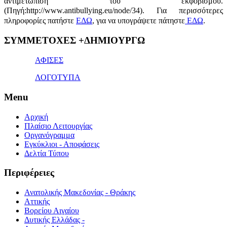
αντιμετώπιση του εκφοβισμού.
(Πηγή:http://www.antibullying.eu/node/34).
Για περισσότερες
πληροφορίες πατήστε
ΕΔΩ
, για να υπογράψετε πάτηστε
ΕΔΩ
.
1x
ΣΥΜΜΕΤΟΧΕΣ +ΔΗΜΙΟΥΡΓΩ
bet
giriş
ΑΦΙΣΕΣ
ΛΟΓΟΤΥΠΑ
Menu
Αρχική
Πλαίσιο Λειτουργίας
Οργανόγραμμα
Εγκύκλιοι - Αποφάσεις
Δελτία Τύπου
Περιφέρειες
Ανατολικής Μακεδονίας - Θράκης
Αττικής
Βορείου Αιγαίου
Δυτικής Ελλάδας -