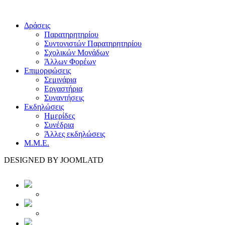
Δράσεις
Παρατηρητηρίου
Συντονιστών Παρατηρητηρίου
Σχολικών Μονάδων
Άλλων Φορέων
Επιμορφώσεις
Σεμινάρια
Εργαστήρια
Συναντήσεις
Εκδηλώσεις
Ημερίδες
Συνέδρια
Άλλες εκδηλώσεις
Μ.Μ.Ε.
DESIGNED BY JOOMLATD