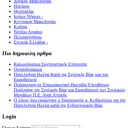
Δυτικής Μακεδονίας
Ηπείρου
Θεσσαλίας
Ιονίων Νήσων -
Κεντρικής Μακεδονίας
Κρήτης
Νοτίου Αιγαίου
Πελοποννήσου
Στερεάς Ελλάδας -
Πιο δημοφιλη αρθρα
Καλωσόρισμα Συντονιστικής Επιτροπής
Οργανόγραμμα
Πανελλήνια Ημέρα Κατά της Σχολικής Βίας και του
Εκφοβισμού
Πρόσκληση σε Επιμορφωτική Ημερίδα Υπευθύνων
Πρόληψης της Σχολικής Βίας και Εκφοβισμού των Σχολικών
Μονάδων Π.Ε. Ανατ.Αττικής
Ο λόγος που εκφώνησε ο Υφυπουργός κ. Κεδίκογλου για την
Πανελλήνια Ημέρα κατά της Ενδοσχολικής Βίας
Login
Όνομα Χρήστη