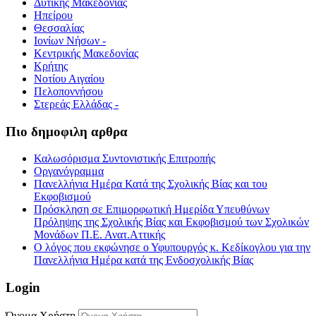
Δυτικής Μακεδονίας
Ηπείρου
Θεσσαλίας
Ιονίων Νήσων -
Κεντρικής Μακεδονίας
Κρήτης
Νοτίου Αιγαίου
Πελοποννήσου
Στερεάς Ελλάδας -
Πιο δημοφιλη αρθρα
Καλωσόρισμα Συντονιστικής Επιτροπής
Οργανόγραμμα
Πανελλήνια Ημέρα Κατά της Σχολικής Βίας και του
Εκφοβισμού
Πρόσκληση σε Επιμορφωτική Ημερίδα Υπευθύνων
Πρόληψης της Σχολικής Βίας και Εκφοβισμού των Σχολικών
Μονάδων Π.Ε. Ανατ.Αττικής
Ο λόγος που εκφώνησε ο Υφυπουργός κ. Κεδίκογλου για την
Πανελλήνια Ημέρα κατά της Ενδοσχολικής Βίας
Login
Όνομα Χρήστη