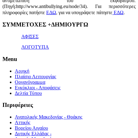
αντιμετώπιση του εκφοβισμού.
(Πηγή:http://www.antibullying.eu/node/34).
Για περισσότερες
πληροφορίες πατήστε
ΕΔΩ
, για να υπογράψετε πάτηστε
ΕΔΩ
.
1x
ΣΥΜΜΕΤΟΧΕΣ +ΔΗΜΙΟΥΡΓΩ
bet
giriş
ΑΦΙΣΕΣ
ΛΟΓΟΤΥΠΑ
Menu
Αρχική
Πλαίσιο Λειτουργίας
Οργανόγραμμα
Εγκύκλιοι - Αποφάσεις
Δελτία Τύπου
Περιφέρειες
Ανατολικής Μακεδονίας - Θράκης
Αττικής
Βορείου Αιγαίου
Δυτικής Ελλάδας -