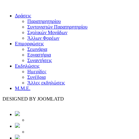
Δράσεις
Παρατηρητηρίου
Συντονιστών Παρατηρητηρίου
Σχολικών Μονάδων
Άλλων Φορέων
Επιμορφώσεις
Σεμινάρια
Εργαστήρια
Συναντήσεις
Εκδηλώσεις
Ημερίδες
Συνέδρια
Άλλες εκδηλώσεις
Μ.Μ.Ε.
DESIGNED BY JOOMLATD