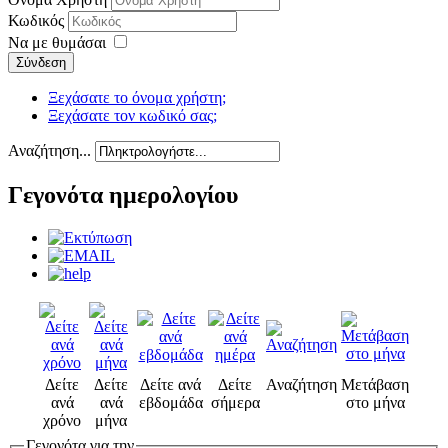
Κωδικός
Να με θυμάσαι
Σύνδεση
Ξεχάσατε το όνομα χρήστη;
Ξεχάσατε τον κωδικό σας;
Αναζήτηση...
Γεγονότα ημερολογίου
Δείτε
Δείτε
Δείτε ανά
Δείτε
Αναζήτηση
Μετάβαση
ανά
ανά
εβδομάδα
σήμερα
στο μήνα
χρόνο
μήνα
Γεγονότα για την