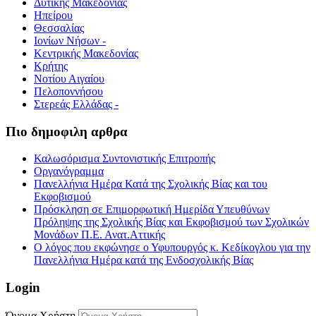
Δυτικής Μακεδονίας
Ηπείρου
Θεσσαλίας
Ιονίων Νήσων -
Κεντρικής Μακεδονίας
Κρήτης
Νοτίου Αιγαίου
Πελοποννήσου
Στερεάς Ελλάδας -
Πιο δημοφιλη αρθρα
Καλωσόρισμα Συντονιστικής Επιτροπής
Οργανόγραμμα
Πανελλήνια Ημέρα Κατά της Σχολικής Βίας και του
Εκφοβισμού
Πρόσκληση σε Επιμορφωτική Ημερίδα Υπευθύνων
Πρόληψης της Σχολικής Βίας και Εκφοβισμού των Σχολικών
Μονάδων Π.Ε. Ανατ.Αττικής
Ο λόγος που εκφώνησε ο Υφυπουργός κ. Κεδίκογλου για την
Πανελλήνια Ημέρα κατά της Ενδοσχολικής Βίας
Login
Όνομα Χρήστη