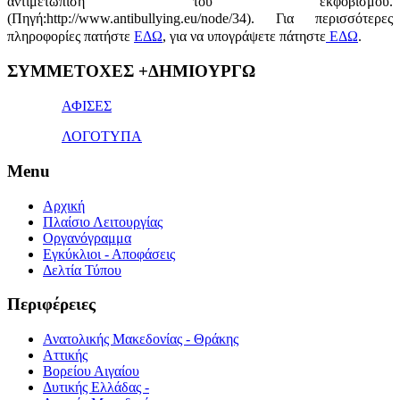
αντιμετώπιση του εκφοβισμού.
(Πηγή:http://www.antibullying.eu/node/34).
Για περισσότερες
πληροφορίες πατήστε
ΕΔΩ
, για να υπογράψετε πάτηστε
ΕΔΩ
.
1x
ΣΥΜΜΕΤΟΧΕΣ +ΔΗΜΙΟΥΡΓΩ
bet
giriş
ΑΦΙΣΕΣ
ΛΟΓΟΤΥΠΑ
Menu
Αρχική
Πλαίσιο Λειτουργίας
Οργανόγραμμα
Εγκύκλιοι - Αποφάσεις
Δελτία Τύπου
Περιφέρειες
Ανατολικής Μακεδονίας - Θράκης
Αττικής
Βορείου Αιγαίου
Δυτικής Ελλάδας -