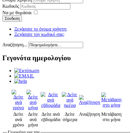
Κωδικός
Να με θυμάσαι
Σύνδεση
Ξεχάσατε το όνομα χρήστη;
Ξεχάσατε τον κωδικό σας;
Αναζήτηση...
Γεγονότα ημερολογίου
Δείτε
Δείτε
Δείτε ανά
Δείτε
Αναζήτηση
Μετάβαση
ανά
ανά
εβδομάδα
σήμερα
στο μήνα
χρόνο
μήνα
Γεγονότα για την