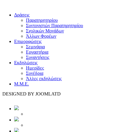
Δράσεις
Παρατηρητηρίου
Συντονιστών Παρατηρητηρίου
Σχολικών Μονάδων
Άλλων Φορέων
Επιμορφώσεις
Σεμινάρια
Εργαστήρια
Συναντήσεις
Εκδηλώσεις
Ημερίδες
Συνέδρια
Άλλες εκδηλώσεις
Μ.Μ.Ε.
DESIGNED BY JOOMLATD