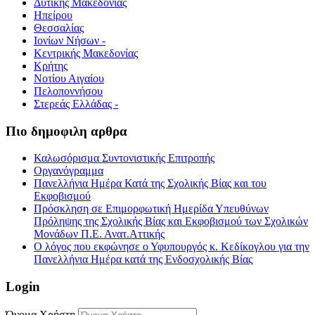
Δυτικής Μακεδονίας
Ηπείρου
Θεσσαλίας
Ιονίων Νήσων -
Κεντρικής Μακεδονίας
Κρήτης
Νοτίου Αιγαίου
Πελοποννήσου
Στερεάς Ελλάδας -
Πιο δημοφιλη αρθρα
Καλωσόρισμα Συντονιστικής Επιτροπής
Οργανόγραμμα
Πανελλήνια Ημέρα Κατά της Σχολικής Βίας και του
Εκφοβισμού
Πρόσκληση σε Επιμορφωτική Ημερίδα Υπευθύνων
Πρόληψης της Σχολικής Βίας και Εκφοβισμού των Σχολικών
Μονάδων Π.Ε. Ανατ.Αττικής
Ο λόγος που εκφώνησε ο Υφυπουργός κ. Κεδίκογλου για την
Πανελλήνια Ημέρα κατά της Ενδοσχολικής Βίας
Login
Όνομα Χρήστη