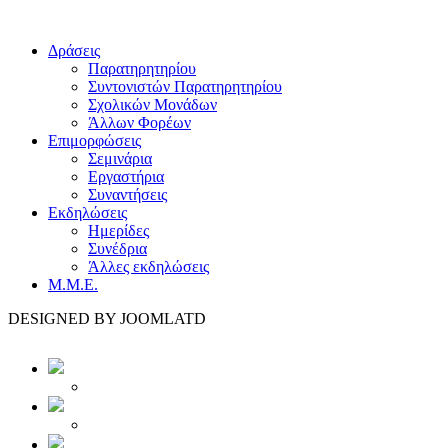
Δράσεις
Παρατηρητηρίου
Συντονιστών Παρατηρητηρίου
Σχολικών Μονάδων
Άλλων Φορέων
Επιμορφώσεις
Σεμινάρια
Εργαστήρια
Συναντήσεις
Εκδηλώσεις
Ημερίδες
Συνέδρια
Άλλες εκδηλώσεις
Μ.Μ.Ε.
DESIGNED BY JOOMLATD