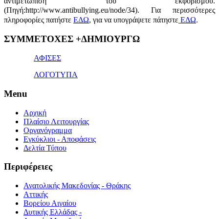
αντιμετώπιση του εκφοβισμού.
(Πηγή:http://www.antibullying.eu/node/34).
Για περισσότερες
πληροφορίες πατήστε
ΕΔΩ
, για να υπογράψετε πάτηστε
ΕΔΩ
.
1x
ΣΥΜΜΕΤΟΧΕΣ +ΔΗΜΙΟΥΡΓΩ
bet
giriş
ΑΦΙΣΕΣ
ΛΟΓΟΤΥΠΑ
Menu
Αρχική
Πλαίσιο Λειτουργίας
Οργανόγραμμα
Εγκύκλιοι - Αποφάσεις
Δελτία Τύπου
Περιφέρειες
Ανατολικής Μακεδονίας - Θράκης
Αττικής
Βορείου Αιγαίου
Δυτικής Ελλάδας -