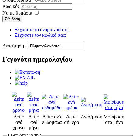
Κωδικός
Να με θυμάσαι
Σύνδεση
Ξεχάσατε το όνομα χρήστη;
Ξεχάσατε τον κωδικό σας;
Αναζήτηση...
Γεγονότα ημερολογίου
Δείτε
Δείτε
Δείτε ανά
Δείτε
Αναζήτηση
Μετάβαση
ανά
ανά
εβδομάδα
σήμερα
στο μήνα
χρόνο
μήνα
Γεγονότα για την