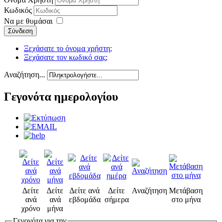
Κωδικός
Να με θυμάσαι
Σύνδεση
Ξεχάσατε το όνομα χρήστη;
Ξεχάσατε τον κωδικό σας;
Αναζήτηση...
Γεγονότα ημερολογίου
Δείτε
Δείτε
Δείτε ανά
Δείτε
Αναζήτηση
Μετάβαση
ανά
ανά
εβδομάδα
σήμερα
στο μήνα
χρόνο
μήνα
Γεγονότα για την