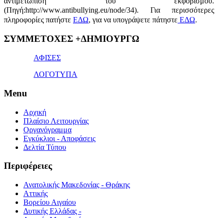
αντιμετώπιση του εκφοβισμού.
(Πηγή:http://www.antibullying.eu/node/34).
Για περισσότερες
πληροφορίες πατήστε
ΕΔΩ
, για να υπογράψετε πάτηστε
ΕΔΩ
.
1x
ΣΥΜΜΕΤΟΧΕΣ +ΔΗΜΙΟΥΡΓΩ
bet
giriş
ΑΦΙΣΕΣ
ΛΟΓΟΤΥΠΑ
Menu
Αρχική
Πλαίσιο Λειτουργίας
Οργανόγραμμα
Εγκύκλιοι - Αποφάσεις
Δελτία Τύπου
Περιφέρειες
Ανατολικής Μακεδονίας - Θράκης
Αττικής
Βορείου Αιγαίου
Δυτικής Ελλάδας -