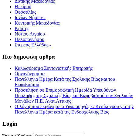
Δυτικής Μακεδονίας
Ηπείρου
Θεσσαλίας
Ιονίων Νήσων -
Κεντρικής Μακεδονίας
Κρήτης
Νοτίου Αιγαίου
Πελοποννήσου
Στερεάς Ελλάδας -
Πιο δημοφιλη αρθρα
Καλωσόρισμα Συντονιστικής Επιτροπής
Οργανόγραμμα
Πανελλήνια Ημέρα Κατά της Σχολικής Βίας και του
Εκφοβισμού
Πρόσκληση σε Επιμορφωτική Ημερίδα Υπευθύνων
Πρόληψης της Σχολικής Βίας και Εκφοβισμού των Σχολικών
Μονάδων Π.Ε. Ανατ.Αττικής
Ο λόγος που εκφώνησε ο Υφυπουργός κ. Κεδίκογλου για την
Πανελλήνια Ημέρα κατά της Ενδοσχολικής Βίας
Login
Όνομα Χρήστη