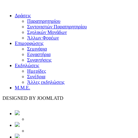
Δράσεις
Παρατηρητηρίου
Συντονιστών Παρατηρητηρίου
Σχολικών Μονάδων
Άλλων Φορέων
Επιμορφώσεις
Σεμινάρια
Εργαστήρια
Συναντήσεις
Εκδηλώσεις
Ημερίδες
Συνέδρια
Άλλες εκδηλώσεις
Μ.Μ.Ε.
DESIGNED BY JOOMLATD