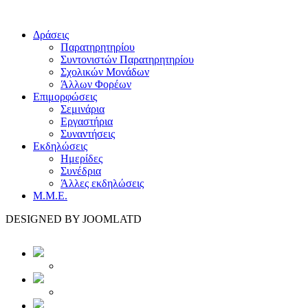
Δράσεις
Παρατηρητηρίου
Συντονιστών Παρατηρητηρίου
Σχολικών Μονάδων
Άλλων Φορέων
Επιμορφώσεις
Σεμινάρια
Εργαστήρια
Συναντήσεις
Εκδηλώσεις
Ημερίδες
Συνέδρια
Άλλες εκδηλώσεις
Μ.Μ.Ε.
DESIGNED BY JOOMLATD