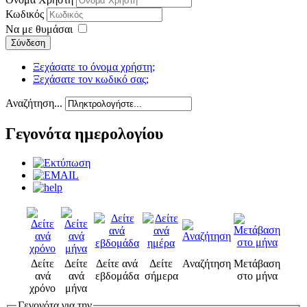
Κωδικός
Να με θυμάσαι
Σύνδεση
Ξεχάσατε το όνομα χρήστη;
Ξεχάσατε τον κωδικό σας;
Αναζήτηση...
Γεγονότα ημερολογίου
Δείτε
Δείτε
Δείτε ανά
Δείτε
Αναζήτηση
Μετάβαση
ανά
ανά
εβδομάδα
σήμερα
στο μήνα
χρόνο
μήνα
Γεγονότα για την