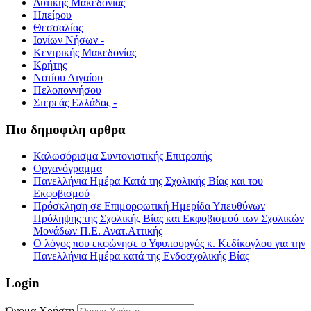
Δυτικής Μακεδονίας
Ηπείρου
Θεσσαλίας
Ιονίων Νήσων -
Κεντρικής Μακεδονίας
Κρήτης
Νοτίου Αιγαίου
Πελοποννήσου
Στερεάς Ελλάδας -
Πιο δημοφιλη αρθρα
Καλωσόρισμα Συντονιστικής Επιτροπής
Οργανόγραμμα
Πανελλήνια Ημέρα Κατά της Σχολικής Βίας και του
Εκφοβισμού
Πρόσκληση σε Επιμορφωτική Ημερίδα Υπευθύνων
Πρόληψης της Σχολικής Βίας και Εκφοβισμού των Σχολικών
Μονάδων Π.Ε. Ανατ.Αττικής
Ο λόγος που εκφώνησε ο Υφυπουργός κ. Κεδίκογλου για την
Πανελλήνια Ημέρα κατά της Ενδοσχολικής Βίας
Login
Όνομα Χρήστη