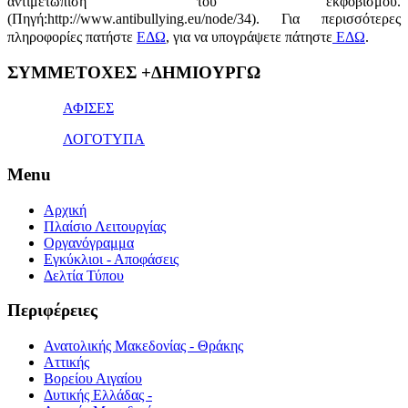
αντιμετώπιση του εκφοβισμού.
(Πηγή:http://www.antibullying.eu/node/34).
Για περισσότερες
πληροφορίες πατήστε
ΕΔΩ
, για να υπογράψετε πάτηστε
ΕΔΩ
.
1x
ΣΥΜΜΕΤΟΧΕΣ +ΔΗΜΙΟΥΡΓΩ
bet
giriş
ΑΦΙΣΕΣ
ΛΟΓΟΤΥΠΑ
Menu
Αρχική
Πλαίσιο Λειτουργίας
Οργανόγραμμα
Εγκύκλιοι - Αποφάσεις
Δελτία Τύπου
Περιφέρειες
Ανατολικής Μακεδονίας - Θράκης
Αττικής
Βορείου Αιγαίου
Δυτικής Ελλάδας -