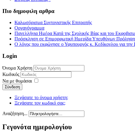
Πιο δημοφιλη αρθρα
Καλωσόρισμα Συντονιστικής Επιτροπής
Οργανόγραμμα
Πανελλήνια Ημέρα Κατά της Σχολικής Βίας και του Εκφοβισ
Πρόσκληση σε Επιμορφωτική Ημερίδα Υπευθύνων Πρόληψης τ
Ο λόγος που εκφώνησε ο Υφυπουργός κ. Κεδίκογλου για την 
Login
Όνομα Χρήστη
Κωδικός
Να με θυμάσαι
Σύνδεση
Ξεχάσατε το όνομα χρήστη;
Ξεχάσατε τον κωδικό σας;
Αναζήτηση...
Γεγονότα ημερολογίου