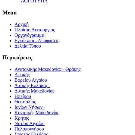
ΛΟΓΟΤΥΠΑ
Menu
Αρχική
Πλαίσιο Λειτουργίας
Οργανόγραμμα
Εγκύκλιοι - Αποφάσεις
Δελτία Τύπου
Περιφέρειες
Ανατολικής Μακεδονίας - Θράκης
Αττικής
Βορείου Αιγαίου
Δυτικής Ελλάδας -
Δυτικής Μακεδονίας
Ηπείρου
Θεσσαλίας
Ιονίων Νήσων -
Κεντρικής Μακεδονίας
Κρήτης
Νοτίου Αιγαίου
Πελοποννήσου
Στερεάς Ελλάδας -