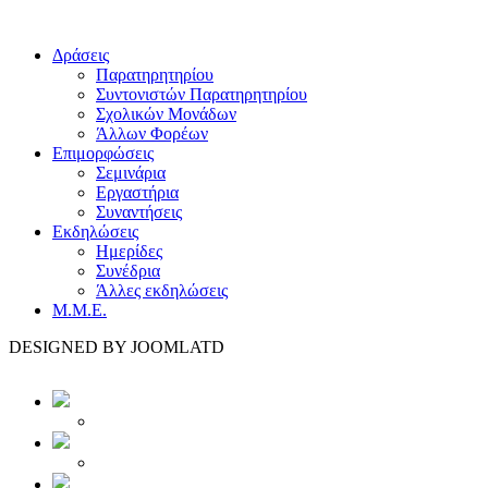
Δράσεις
Παρατηρητηρίου
Συντονιστών Παρατηρητηρίου
Σχολικών Μονάδων
Άλλων Φορέων
Επιμορφώσεις
Σεμινάρια
Εργαστήρια
Συναντήσεις
Εκδηλώσεις
Ημερίδες
Συνέδρια
Άλλες εκδηλώσεις
Μ.Μ.Ε.
DESIGNED BY JOOMLATD