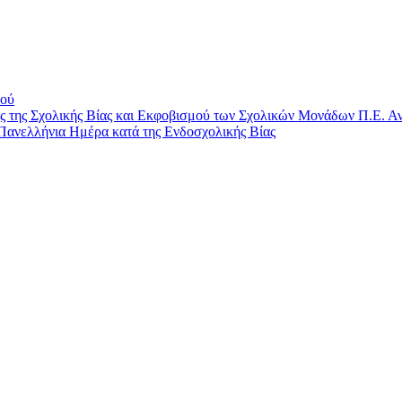
μού
ης Σχολικής Βίας και Εκφοβισμού των Σχολικών Μονάδων Π.Ε. Αν
Πανελλήνια Ημέρα κατά της Ενδοσχολικής Βίας