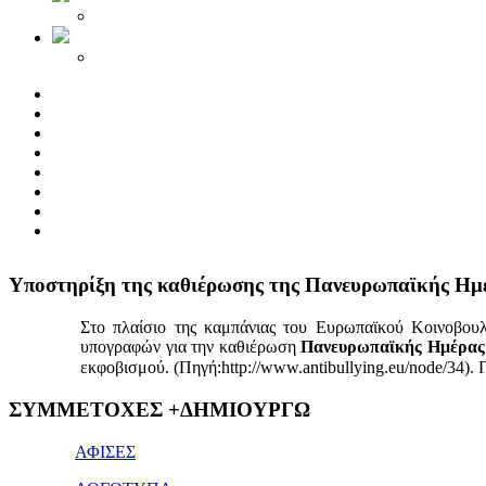
Yποστηρίξη της καθιέρωσης της Πανευρωπαϊκής Ημ
Στο πλαίσιο της καμπάνιας του Ευρωπαϊκού Κοινοβου
υπογραφών για την καθιέρωση
Πανευρωπαϊκής Ημέρας 
εκφοβισμού. (Πηγή:http://www.antibullying.eu/node/34).
1x
ΣΥΜΜΕΤΟΧΕΣ +ΔΗΜΙΟΥΡΓΩ
bet
giriş
ΑΦΙΣΕΣ