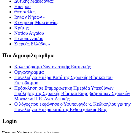
Δυτικής Μακεδονίας
Ηπείρου
Θεσσαλίας
Ιονίων Νήσων -
Κεντρικής Μακεδονίας
Κρήτης
Νοτίου Αιγαίου
Πελοποννήσου
Στερεάς Ελλάδας -
Πιο δημοφιλη αρθρα
Καλωσόρισμα Συντονιστικής Επιτροπής
Οργανόγραμμα
Πανελλήνια Ημέρα Κατά της Σχολικής Βίας και του
Εκφοβισμού
Πρόσκληση σε Επιμορφωτική Ημερίδα Υπευθύνων
Πρόληψης της Σχολικής Βίας και Εκφοβισμού των Σχολικών
Μονάδων Π.Ε. Ανατ.Αττικής
Ο λόγος που εκφώνησε ο Υφυπουργός κ. Κεδίκογλου για την
Πανελλήνια Ημέρα κατά της Ενδοσχολικής Βίας
Login
Όνομα Χρήστη