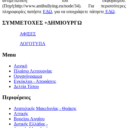
αντιμετώπιση του εκφοβισμού.
(Πηγή:http://www.antibullying.eu/node/34).
Για περισσότερες
πληροφορίες πατήστε
ΕΔΩ
, για να υπογράψετε πάτηστε
ΕΔΩ
.
1x
ΣΥΜΜΕΤΟΧΕΣ +ΔΗΜΙΟΥΡΓΩ
bet
giriş
ΑΦΙΣΕΣ
ΛΟΓΟΤΥΠΑ
Menu
Αρχική
Πλαίσιο Λειτουργίας
Οργανόγραμμα
Εγκύκλιοι - Αποφάσεις
Δελτία Τύπου
Περιφέρειες
Ανατολικής Μακεδονίας - Θράκης
Αττικής
Βορείου Αιγαίου
Δυτικής Ελλάδας -