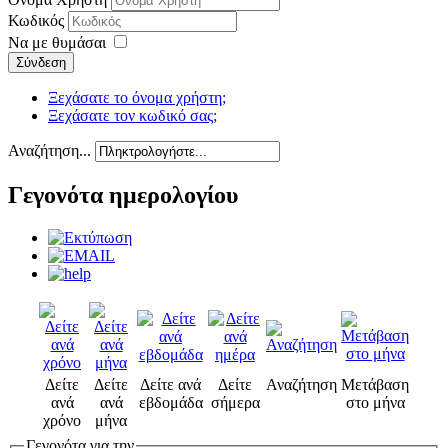
Κωδικός
Να με θυμάσαι
Σύνδεση
Ξεχάσατε το όνομα χρήστη;
Ξεχάσατε τον κωδικό σας;
Αναζήτηση...
Γεγονότα ημερολογίου
Δείτε
Δείτε
Δείτε ανά
Δείτε
Αναζήτηση
Μετάβαση
ανά
ανά
εβδομάδα
σήμερα
στο μήνα
χρόνο
μήνα
Γεγονότα για την