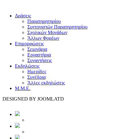
Δράσεις
Παρατηρητηρίου
Συντονιστών Παρατηρητηρίου
Σχολικών Μονάδων
Άλλων Φορέων
Επιμορφώσεις
Σεμινάρια
Εργαστήρια
Συναντήσεις
Εκδηλώσεις
Ημερίδες
Συνέδρια
Άλλες εκδηλώσεις
Μ.Μ.Ε.
DESIGNED BY JOOMLATD