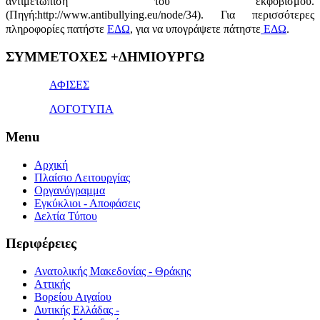
αντιμετώπιση του εκφοβισμού.
(Πηγή:http://www.antibullying.eu/node/34).
Για περισσότερες
πληροφορίες πατήστε
ΕΔΩ
, για να υπογράψετε πάτηστε
ΕΔΩ
.
1x
ΣΥΜΜΕΤΟΧΕΣ +ΔΗΜΙΟΥΡΓΩ
bet
giriş
ΑΦΙΣΕΣ
ΛΟΓΟΤΥΠΑ
Menu
Αρχική
Πλαίσιο Λειτουργίας
Οργανόγραμμα
Εγκύκλιοι - Αποφάσεις
Δελτία Τύπου
Περιφέρειες
Ανατολικής Μακεδονίας - Θράκης
Αττικής
Βορείου Αιγαίου
Δυτικής Ελλάδας -