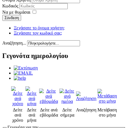
Κωδικός
Να με θυμάσαι
Σύνδεση
Ξεχάσατε το όνομα χρήστη;
Ξεχάσατε τον κωδικό σας;
Αναζήτηση...
Γεγονότα ημερολογίου
Δείτε
Δείτε
Δείτε ανά
Δείτε
Αναζήτηση
Μετάβαση
ανά
ανά
εβδομάδα
σήμερα
στο μήνα
χρόνο
μήνα
Γεγονότα για την