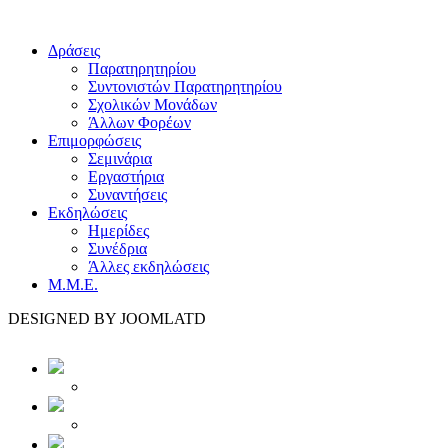
Δράσεις
Παρατηρητηρίου
Συντονιστών Παρατηρητηρίου
Σχολικών Μονάδων
Άλλων Φορέων
Επιμορφώσεις
Σεμινάρια
Εργαστήρια
Συναντήσεις
Εκδηλώσεις
Ημερίδες
Συνέδρια
Άλλες εκδηλώσεις
Μ.Μ.Ε.
DESIGNED BY JOOMLATD