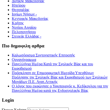
Δυτικής Μακεδονίας
Ηπείρου
Θεσσαλίας
Ιονίων Νήσων -
Κεντρικής Μακεδονίας
Κρήτης
Νοτίου Αιγαίου
Πελοποννήσου
Στερεάς Ελλάδας -
Πιο δημοφιλη αρθρα
Καλωσόρισμα Συντονιστικής Επιτροπής
Οργανόγραμμα
Πανελλήνια Ημέρα Κατά της Σχολικής Βίας και του
Εκφοβισμού
Πρόσκληση σε Επιμορφωτική Ημερίδα Υπευθύνων
Πρόληψης της Σχολικής Βίας και Εκφοβισμού των Σχολικών
Μονάδων Π.Ε. Ανατ.Αττικής
Ο λόγος που εκφώνησε ο Υφυπουργός κ. Κεδίκογλου για την
Πανελλήνια Ημέρα κατά της Ενδοσχολικής Βίας
Login
Όνομα Χρήστη