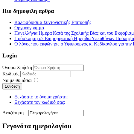
Πιο δημοφιλη αρθρα
Καλωσόρισμα Συντονιστικής Επιτροπής
Οργανόγραμμα
Πανελλήνια Ημέρα Κατά της Σχολικής Βίας και του Εκφοβισ
Πρόσκληση σε Επιμορφωτική Ημερίδα Υπευθύνων Πρόληψης τ
Ο λόγος που εκφώνησε ο Υφυπουργός κ. Κεδίκογλου για την 
Login
Όνομα Χρήστη
Κωδικός
Να με θυμάσαι
Σύνδεση
Ξεχάσατε το όνομα χρήστη;
Ξεχάσατε τον κωδικό σας;
Αναζήτηση...
Γεγονότα ημερολογίου