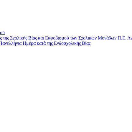
μού
ης Σχολικής Βίας και Εκφοβισμού των Σχολικών Μονάδων Π.Ε. Αν
Πανελλήνια Ημέρα κατά της Ενδοσχολικής Βίας