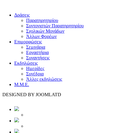
Δράσεις
Παρατηρητηρίου
Συντονιστών Παρατηρητηρίου
Σχολικών Μονάδων
Άλλων Φορέων
Επιμορφώσεις
Σεμινάρια
Εργαστήρια
Συναντήσεις
Εκδηλώσεις
Ημερίδες
Συνέδρια
Άλλες εκδηλώσεις
Μ.Μ.Ε.
DESIGNED BY JOOMLATD