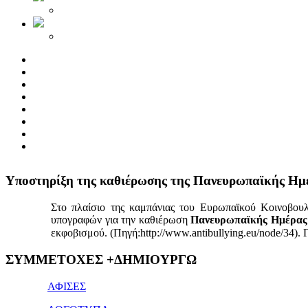
Yποστηρίξη της καθιέρωσης της Πανευρωπαϊκής Ημ
Στο πλαίσιο της καμπάνιας του Ευρωπαϊκού Κοινοβου
υπογραφών για την καθιέρωση
Πανευρωπαϊκής Ημέρας 
εκφοβισμού. (Πηγή:http://www.antibullying.eu/node/34).
1x
ΣΥΜΜΕΤΟΧΕΣ +ΔΗΜΙΟΥΡΓΩ
bet
giriş
ΑΦΙΣΕΣ