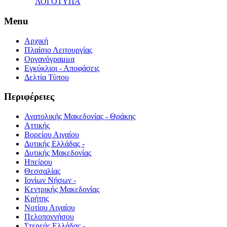
ΛΟΓΟΤΥΠΑ
Menu
Αρχική
Πλαίσιο Λειτουργίας
Οργανόγραμμα
Εγκύκλιοι - Αποφάσεις
Δελτία Τύπου
Περιφέρειες
Ανατολικής Μακεδονίας - Θράκης
Αττικής
Βορείου Αιγαίου
Δυτικής Ελλάδας -
Δυτικής Μακεδονίας
Ηπείρου
Θεσσαλίας
Ιονίων Νήσων -
Κεντρικής Μακεδονίας
Κρήτης
Νοτίου Αιγαίου
Πελοποννήσου
Στερεάς Ελλάδας -