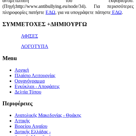
αντιμετώπιση του εκφοβισμού.
(Πηγή:http://www.antibullying.eu/node/34).
Για περισσότερες
πληροφορίες πατήστε
ΕΔΩ
, για να υπογράψετε πάτηστε
ΕΔΩ
.
1x
ΣΥΜΜΕΤΟΧΕΣ +ΔΗΜΙΟΥΡΓΩ
bet
giriş
ΑΦΙΣΕΣ
ΛΟΓΟΤΥΠΑ
Menu
Αρχική
Πλαίσιο Λειτουργίας
Οργανόγραμμα
Εγκύκλιοι - Αποφάσεις
Δελτία Τύπου
Περιφέρειες
Ανατολικής Μακεδονίας - Θράκης
Αττικής
Βορείου Αιγαίου
Δυτικής Ελλάδας -