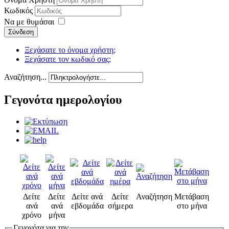
Κωδικός
Να με θυμάσαι
Σύνδεση
Ξεχάσατε το όνομα χρήστη;
Ξεχάσατε τον κωδικό σας;
Αναζήτηση...
Γεγονότα ημερολογίου
Δείτε
Δείτε
Δείτε ανά
Δείτε
Αναζήτηση
Μετάβαση
ανά
ανά
εβδομάδα
σήμερα
στο μήνα
χρόνο
μήνα
Γεγονότα για την