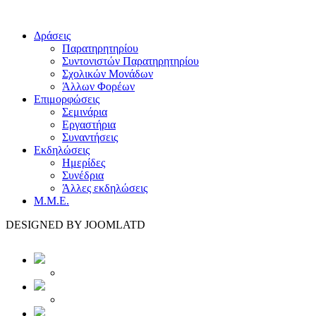
Δράσεις
Παρατηρητηρίου
Συντονιστών Παρατηρητηρίου
Σχολικών Μονάδων
Άλλων Φορέων
Επιμορφώσεις
Σεμινάρια
Εργαστήρια
Συναντήσεις
Εκδηλώσεις
Ημερίδες
Συνέδρια
Άλλες εκδηλώσεις
Μ.Μ.Ε.
DESIGNED BY JOOMLATD