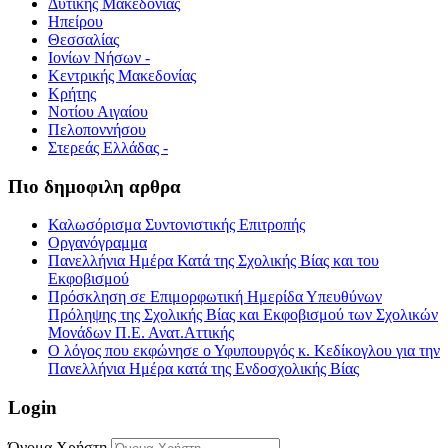
Δυτικής Μακεδονίας
Ηπείρου
Θεσσαλίας
Ιονίων Νήσων -
Κεντρικής Μακεδονίας
Κρήτης
Νοτίου Αιγαίου
Πελοποννήσου
Στερεάς Ελλάδας -
Πιο δημοφιλη αρθρα
Καλωσόρισμα Συντονιστικής Επιτροπής
Οργανόγραμμα
Πανελλήνια Ημέρα Κατά της Σχολικής Βίας και του
Εκφοβισμού
Πρόσκληση σε Επιμορφωτική Ημερίδα Υπευθύνων
Πρόληψης της Σχολικής Βίας και Εκφοβισμού των Σχολικών
Μονάδων Π.Ε. Ανατ.Αττικής
Ο λόγος που εκφώνησε ο Υφυπουργός κ. Κεδίκογλου για την
Πανελλήνια Ημέρα κατά της Ενδοσχολικής Βίας
Login
Όνομα Χρήστη