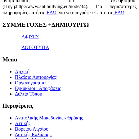
αντιμετώπιση του εκφοβισμού.
(Πηγή:http://www.antibullying.eu/node/34).
Για περισσότερες
πληροφορίες πατήστε
ΕΔΩ
, για να υπογράψετε πάτηστε
ΕΔΩ
.
1x
ΣΥΜΜΕΤΟΧΕΣ +ΔΗΜΙΟΥΡΓΩ
bet
giriş
ΑΦΙΣΕΣ
ΛΟΓΟΤΥΠΑ
Menu
Αρχική
Πλαίσιο Λειτουργίας
Οργανόγραμμα
Εγκύκλιοι - Αποφάσεις
Δελτία Τύπου
Περιφέρειες
Ανατολικής Μακεδονίας - Θράκης
Αττικής
Βορείου Αιγαίου
Δυτικής Ελλάδας -