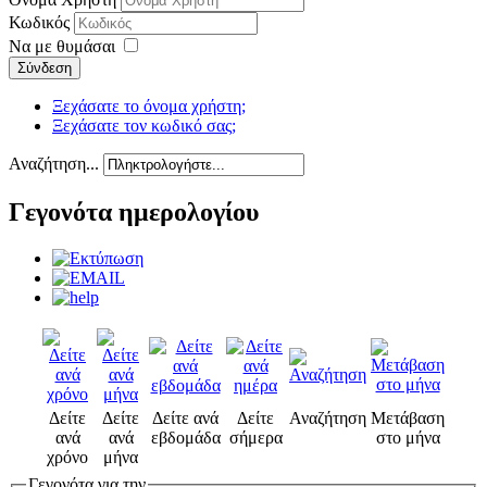
Κωδικός
Να με θυμάσαι
Σύνδεση
Ξεχάσατε το όνομα χρήστη;
Ξεχάσατε τον κωδικό σας;
Αναζήτηση...
Γεγονότα ημερολογίου
Δείτε
Δείτε
Δείτε ανά
Δείτε
Αναζήτηση
Μετάβαση
ανά
ανά
εβδομάδα
σήμερα
στο μήνα
χρόνο
μήνα
Γεγονότα για την