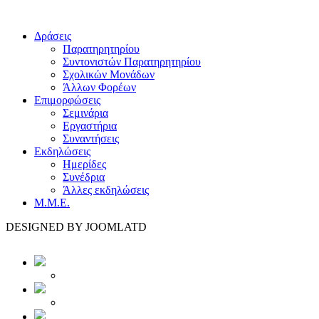
Δράσεις
Παρατηρητηρίου
Συντονιστών Παρατηρητηρίου
Σχολικών Μονάδων
Άλλων Φορέων
Επιμορφώσεις
Σεμινάρια
Εργαστήρια
Συναντήσεις
Εκδηλώσεις
Ημερίδες
Συνέδρια
Άλλες εκδηλώσεις
Μ.Μ.Ε.
DESIGNED BY JOOMLATD