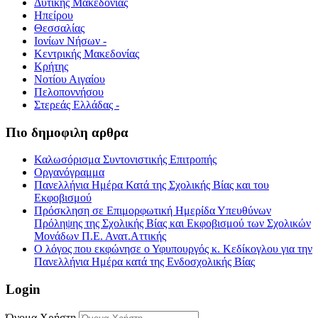
Δυτικής Μακεδονίας
Ηπείρου
Θεσσαλίας
Ιονίων Νήσων -
Κεντρικής Μακεδονίας
Κρήτης
Νοτίου Αιγαίου
Πελοποννήσου
Στερεάς Ελλάδας -
Πιο δημοφιλη αρθρα
Καλωσόρισμα Συντονιστικής Επιτροπής
Οργανόγραμμα
Πανελλήνια Ημέρα Κατά της Σχολικής Βίας και του
Εκφοβισμού
Πρόσκληση σε Επιμορφωτική Ημερίδα Υπευθύνων
Πρόληψης της Σχολικής Βίας και Εκφοβισμού των Σχολικών
Μονάδων Π.Ε. Ανατ.Αττικής
Ο λόγος που εκφώνησε ο Υφυπουργός κ. Κεδίκογλου για την
Πανελλήνια Ημέρα κατά της Ενδοσχολικής Βίας
Login
Όνομα Χρήστη