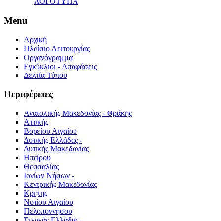
ΛΟΓΟΤΥΠΑ
Menu
Αρχική
Πλαίσιο Λειτουργίας
Οργανόγραμμα
Εγκύκλιοι - Αποφάσεις
Δελτία Τύπου
Περιφέρειες
Ανατολικής Μακεδονίας - Θράκης
Αττικής
Βορείου Αιγαίου
Δυτικής Ελλάδας -
Δυτικής Μακεδονίας
Ηπείρου
Θεσσαλίας
Ιονίων Νήσων -
Κεντρικής Μακεδονίας
Κρήτης
Νοτίου Αιγαίου
Πελοποννήσου
Στερεάς Ελλάδας -