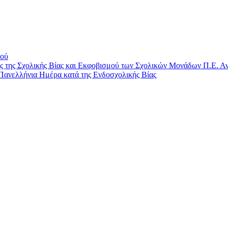
μού
ης Σχολικής Βίας και Εκφοβισμού των Σχολικών Μονάδων Π.Ε. Αν
Πανελλήνια Ημέρα κατά της Ενδοσχολικής Βίας