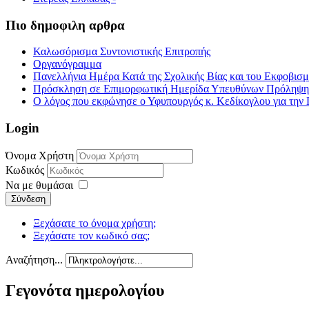
Πιο δημοφιλη αρθρα
Καλωσόρισμα Συντονιστικής Επιτροπής
Οργανόγραμμα
Πανελλήνια Ημέρα Κατά της Σχολικής Βίας και του Εκφοβισ
Πρόσκληση σε Επιμορφωτική Ημερίδα Υπευθύνων Πρόληψης τ
Ο λόγος που εκφώνησε ο Υφυπουργός κ. Κεδίκογλου για την 
Login
Όνομα Χρήστη
Κωδικός
Να με θυμάσαι
Σύνδεση
Ξεχάσατε το όνομα χρήστη;
Ξεχάσατε τον κωδικό σας;
Αναζήτηση...
Γεγονότα ημερολογίου