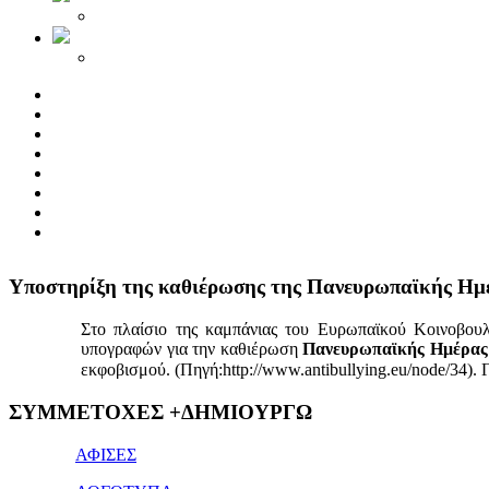
Yποστηρίξη της καθιέρωσης της Πανευρωπαϊκής Ημ
Στο πλαίσιο της καμπάνιας του Ευρωπαϊκού Κοινοβου
υπογραφών για την καθιέρωση
Πανευρωπαϊκής Ημέρας 
εκφοβισμού. (Πηγή:http://www.antibullying.eu/node/34).
1x
ΣΥΜΜΕΤΟΧΕΣ +ΔΗΜΙΟΥΡΓΩ
bet
giriş
ΑΦΙΣΕΣ