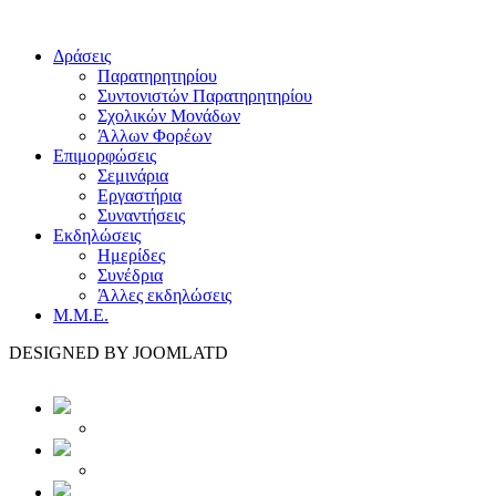
Δράσεις
Παρατηρητηρίου
Συντονιστών Παρατηρητηρίου
Σχολικών Μονάδων
Άλλων Φορέων
Επιμορφώσεις
Σεμινάρια
Εργαστήρια
Συναντήσεις
Εκδηλώσεις
Ημερίδες
Συνέδρια
Άλλες εκδηλώσεις
Μ.Μ.Ε.
DESIGNED BY JOOMLATD