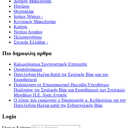
Δυτικής Μακεδονίας
Ηπείρου
Θεσσαλίας
Ιονίων Νήσων -
Κεντρικής Μακεδονίας
Κρήτης
Νοτίου Αιγαίου
Πελοποννήσου
Στερεάς Ελλάδας -
Πιο δημοφιλη αρθρα
Καλωσόρισμα Συντονιστικής Επιτροπής
Οργανόγραμμα
Πανελλήνια Ημέρα Κατά της Σχολικής Βίας και του
Εκφοβισμού
Πρόσκληση σε Επιμορφωτική Ημερίδα Υπευθύνων
Πρόληψης της Σχολικής Βίας και Εκφοβισμού των Σχολικών
Μονάδων Π.Ε. Ανατ.Αττικής
Ο λόγος που εκφώνησε ο Υφυπουργός κ. Κεδίκογλου για την
Πανελλήνια Ημέρα κατά της Ενδοσχολικής Βίας
Login
Όνομα Χρήστη