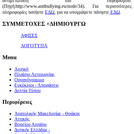
αντιμετώπιση του εκφοβισμού.
(Πηγή:http://www.antibullying.eu/node/34).
Για περισσότερες
πληροφορίες πατήστε
ΕΔΩ
, για να υπογράψετε πάτηστε
ΕΔΩ
.
1x
ΣΥΜΜΕΤΟΧΕΣ +ΔΗΜΙΟΥΡΓΩ
bet
giriş
ΑΦΙΣΕΣ
ΛΟΓΟΤΥΠΑ
Menu
Αρχική
Πλαίσιο Λειτουργίας
Οργανόγραμμα
Εγκύκλιοι - Αποφάσεις
Δελτία Τύπου
Περιφέρειες
Ανατολικής Μακεδονίας - Θράκης
Αττικής
Βορείου Αιγαίου
Δυτικής Ελλάδας -