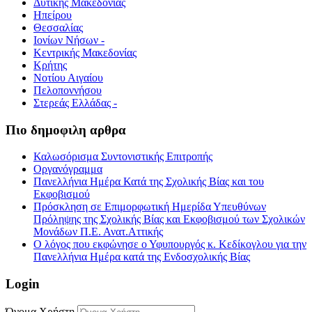
Δυτικής Μακεδονίας
Ηπείρου
Θεσσαλίας
Ιονίων Νήσων -
Κεντρικής Μακεδονίας
Κρήτης
Νοτίου Αιγαίου
Πελοποννήσου
Στερεάς Ελλάδας -
Πιο δημοφιλη αρθρα
Καλωσόρισμα Συντονιστικής Επιτροπής
Οργανόγραμμα
Πανελλήνια Ημέρα Κατά της Σχολικής Βίας και του
Εκφοβισμού
Πρόσκληση σε Επιμορφωτική Ημερίδα Υπευθύνων
Πρόληψης της Σχολικής Βίας και Εκφοβισμού των Σχολικών
Μονάδων Π.Ε. Ανατ.Αττικής
Ο λόγος που εκφώνησε ο Υφυπουργός κ. Κεδίκογλου για την
Πανελλήνια Ημέρα κατά της Ενδοσχολικής Βίας
Login
Όνομα Χρήστη