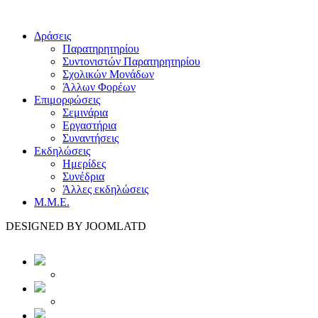
Δράσεις
Παρατηρητηρίου
Συντονιστών Παρατηρητηρίου
Σχολικών Μονάδων
Άλλων Φορέων
Επιμορφώσεις
Σεμινάρια
Εργαστήρια
Συναντήσεις
Εκδηλώσεις
Ημερίδες
Συνέδρια
Άλλες εκδηλώσεις
Μ.Μ.Ε.
DESIGNED BY JOOMLATD